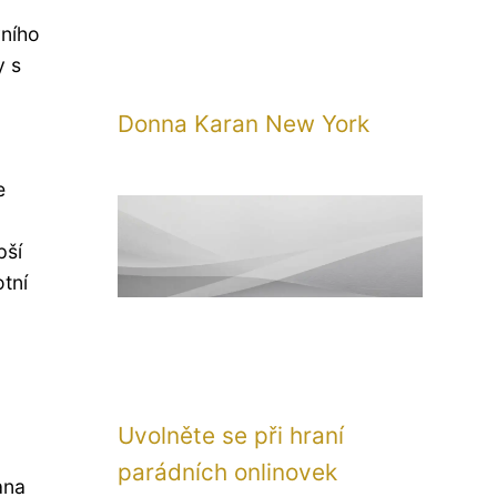
ního
y s
Donna Karan New York
e
pší
otní
Uvolněte se při hraní
parádních onlinovek
ana