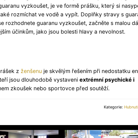
guaranu vyzkoušet, je ve formě prášku, který si nasyp
také rozmíchat ve vodě a vypít. Doplňky stravy s gua
se rozhodnete guaranu vyzkoušet, začněte s malou d
ejším účinkům, jako jsou bolesti hlavy a nevolnost.
Prášek z
ženšenu
je skvělým řešením při nedostatku en
 kteří jsou dlouhodobě vystaveni
extrémní psychické i
ěhem zkoušek nebo sportovce před soutěží.
Kategorie:
Hubnutí