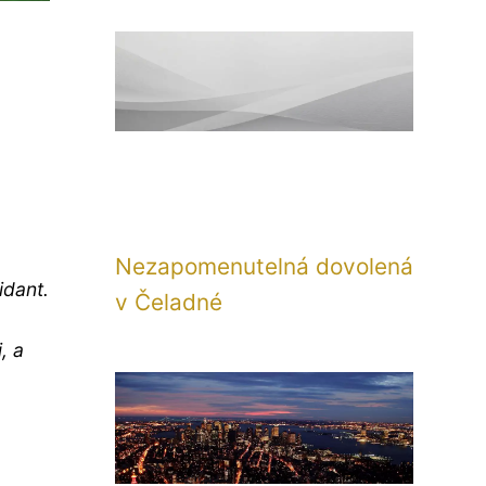
Nezapomenutelná dovolená
idant.
v Čeladné
, a