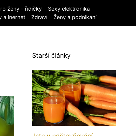
ro ženy - řidičky
Sexy elektronika
 a inernet
Zdraví
Ženy a podnikání
Starší články
Jste v odšťavňování