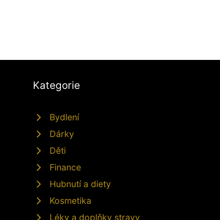
Kategorie
Bydlení
Dárky
Děti
Finance
Hubnutí a diety
Kosmetika
Léky a doplňky stravy