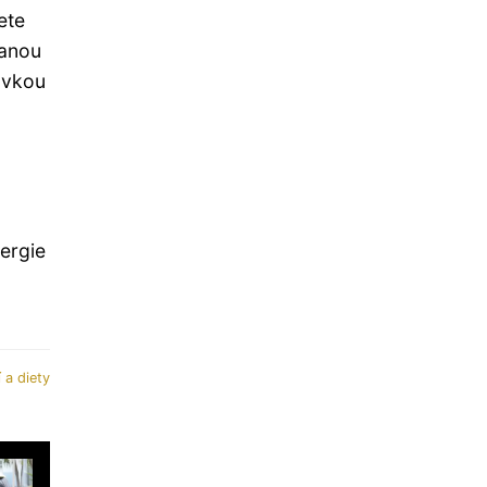
ete
ranou
ávkou
ergie
 a diety