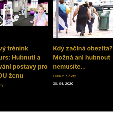
ý trénink
Kdy začíná obezita?
rs: Hubnutí a
Možná ani hubnout
ání postavy pro
nemusíte...
U ženu
Hubnutí a diety
30. 04. 2020
ety