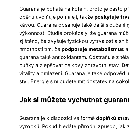
Guarana je bohatá na kofein, proto je často p
oběhu uvolňuje pomaleji, takže
poskytuje trv
kávou. Guarana obsahuje také další sloučeniny
výkonnost. Studie prokázaly, že guarana může
zjištěno, že zvyšuje fyzickou vytrvalost a sn
hmotnosti tím, že
podporuje metabolismus
guarana také antioxidantem. Odstraňuje z těla
buňky a zlepšovat celkový zdravotní stav.
De
vitality a omlazení. Guarana je také odpovědí 
styl. Energie s ní budete mít dostatek na cokol
Jak si můžete vychutnat guaran
Guarana je k dispozici ve formě
doplňků stra
výrobků. Pokud hledáte přírodní způsob, jak z