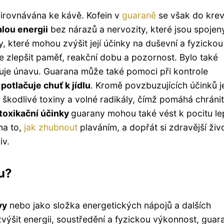
řirovnávána ke kávě. Kofein v
guaraně
se však do krev
alou energii
bez nárazů a nervozity, které jsou spojen
, které mohou zvýšit její účinky na duševní a fyzickou
 zlepšit paměť, reakční dobu a pozornost. Bylo také
ižuje únavu. Guarana může také pomoci při kontrole
a
potlačuje chuť k jídlu
. Kromě povzbuzujících účinků j
 škodlivé toxiny a volné radikály, čímž pomáhá chránit
toxikační účinky
guarany mohou také vést k pocitu le
na to,
jak
zhubnout
plaváním, a dopřát si zdravější živ
iv.
u?
vy
nebo jako složka energetických nápojů a dalších
výšit energii, soustředění a fyzickou výkonnost, guar