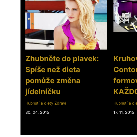
Zhubněte do plavek:
Kruhov
Spíše než dieta
Contou
pomůže změna
formov
jídelníčku
KAŽDO
Hubnutí a diety
Zdraví
Hubnutí a di
30. 04. 2015
17. 11. 2015