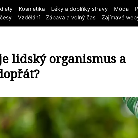
diety
Kosmetika
Léky a doplňky stravy
Móda
P
účesy
Vzdělání
Zábava a volný čas
Zajímavé weby
je lidský organismus a
 dopřát?