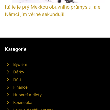
Itálie je prý Mekkou obuvního průmyslu, ale
Němci jim věrně sekundují!
Kategorie
Bydlení
Dárky
Děti
Finance
Hubnutí a diety
Kosmetika
Léky a doplňky stravy