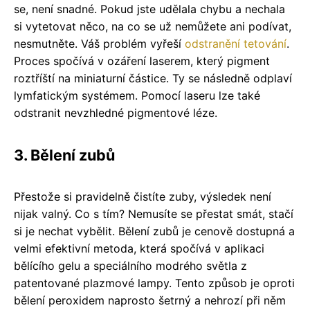
se, není snadné. Pokud jste udělala chybu a nechala
si vytetovat něco, na co se už nemůžete ani podívat,
nesmutněte. Váš problém vyřeší
odstranění tetování
.
Proces spočívá v ozáření laserem, který pigment
roztříští na miniaturní částice. Ty se následně odplaví
lymfatickým systémem. Pomocí laseru lze také
odstranit nevzhledné pigmentové léze.
3. Bělení zubů
Přestože si pravidelně čistíte zuby, výsledek není
nijak valný. Co s tím? Nemusíte se přestat smát, stačí
si je nechat vybělit. Bělení zubů je cenově dostupná a
velmi efektivní metoda, která spočívá v aplikaci
bělícího gelu a speciálního modrého světla z
patentované plazmové lampy. Tento způsob je oproti
bělení peroxidem naprosto šetrný a nehrozí při něm