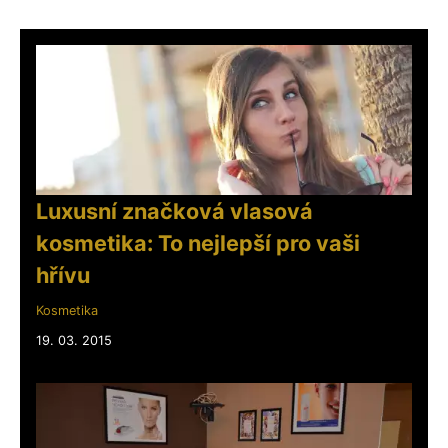
Luxusní značková vlasová
kosmetika: To nejlepší pro vaši
hřívu
Kosmetika
19. 03. 2015