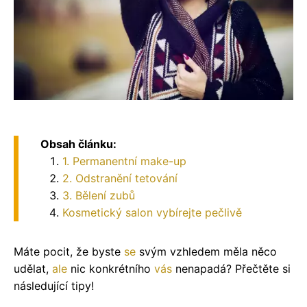
Obsah článku:
1. Permanentní make-up
2. Odstranění tetování
3. Bělení zubů
Kosmetický salon vybírejte pečlivě
Máte pocit, že byste
se
svým vzhledem měla něco
udělat,
ale
nic konkrétního
vás
nenapadá? Přečtěte si
následující tipy!