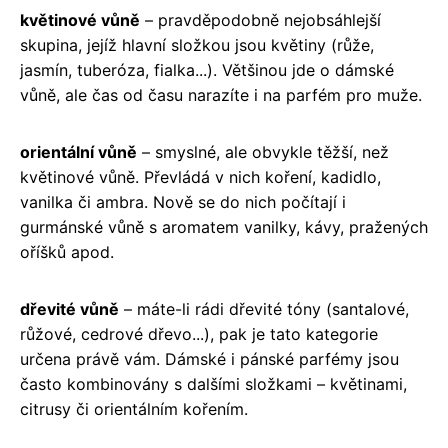
květinové vůně
– pravděpodobně nejobsáhlejší
skupina, jejíž hlavní složkou jsou květiny (růže,
jasmín, tuberóza, fialka...). Většinou jde o dámské
vůně, ale čas od času narazíte i na parfém pro muže.
orientální vůně
– smyslné, ale obvykle těžší, než
květinové vůně. Převládá v nich koření, kadidlo,
vanilka či ambra. Nově se do nich počítají i
gurmánské vůně s aromatem vanilky, kávy, pražených
oříšků apod.
dřevité vůně
– máte-li rádi dřevité tóny (santalové,
růžové, cedrové dřevo...), pak je tato kategorie
určena právě vám. Dámské i pánské parfémy jsou
často kombinovány s dalšími složkami – květinami,
citrusy či orientálním kořením.