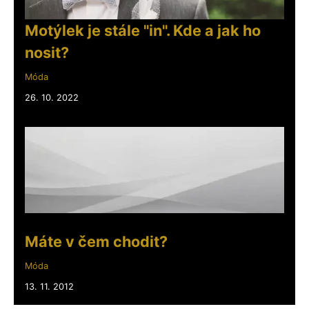
Motýlek je stále "in". Kde a jak ho
nosit?
Móda
26. 10. 2022
Máte v čem chodit?
Móda
13. 11. 2012