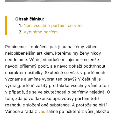
Obsah článku:
Není všechno parfém, co voní
Vybíráme parfém
Pomineme-li oblečení, pak jsou parfémy vůbec
nejoblíbenějším artiklem, kterému my ženy nikdy
neodoláme. Vůně jednoduše milujeme – nejenže
navodí příjemný pocit, ale navíc dokáží podtrhnout
charakter nositelky. Skutečně se však v parfémech
vyznáme a umíme vybrat ten pravý? V češtině je
výraz „parfém“ zažitý pro takřka všechny vůně a to i
v případě, že se ve skutečnosti o parfémy nejedná. O
tom, zda je ve flakonku opravdový parfém totiž
rozhoduje složení oné substance. A protože se blíží
Vánoce a řada z
vás
sáhne po některé z vůní jakožto