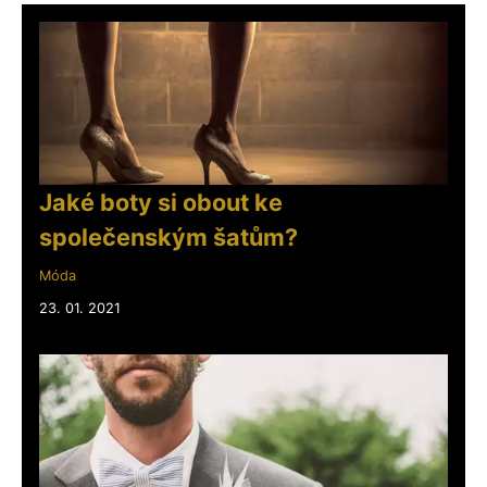
Jaké boty si obout ke
společenským šatům?
Móda
23. 01. 2021