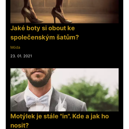
Jaké boty si obout ke
společenským šatům?
Móda
23. 01. 2021
Motýlek je stále "in". Kde a jak ho
nosit?