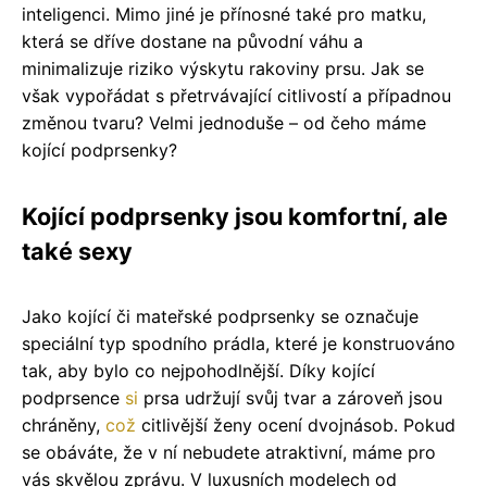
inteligenci. Mimo jiné je přínosné také pro matku,
která se dříve dostane na původní váhu a
minimalizuje riziko výskytu rakoviny prsu. Jak se
však vypořádat s přetrvávající citlivostí a případnou
změnou tvaru? Velmi jednoduše – od čeho máme
kojící podprsenky?
Kojící podprsenky jsou komfortní, ale
také sexy
Jako kojící či mateřské podprsenky se označuje
speciální typ spodního prádla, které je konstruováno
tak, aby bylo co nejpohodlnější. Díky kojící
podprsence
si
prsa udržují svůj tvar a zároveň jsou
chráněny,
což
citlivější ženy ocení dvojnásob. Pokud
se obáváte, že v ní nebudete atraktivní, máme pro
vás skvělou zprávu. V luxusních modelech od