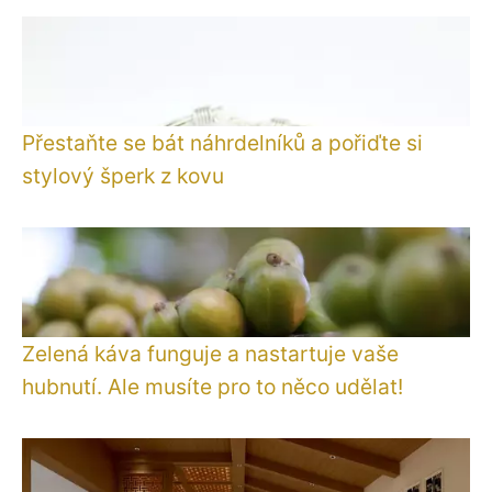
Přestaňte se bát náhrdelníků a pořiďte si
stylový šperk z kovu
Zelená káva funguje a nastartuje vaše
hubnutí. Ale musíte pro to něco udělat!