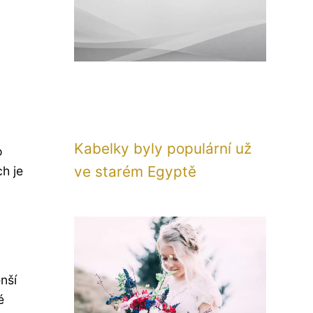
Kabelky byly populární už
o
ve starém Egyptě
h je
nší
é