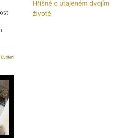
Hříšné o utajeném dvojím
ost
životě
h
:
Bydlení