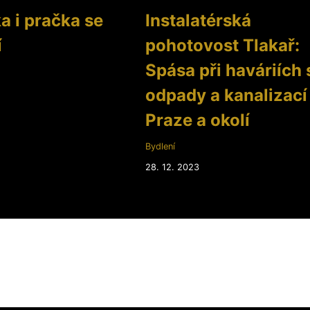
a i pračka se
Instalatérská
í
pohotovost Tlakař:
Spása při haváriích 
odpady a kanalizací
Praze a okolí
Bydlení
28. 12. 2023