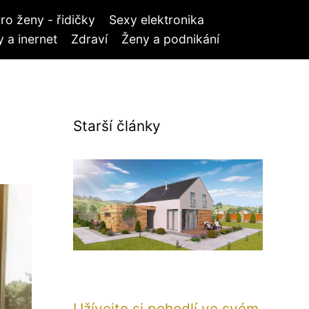
ro ženy - řidičky
Sexy elektronika
 a inernet
Zdraví
Ženy a podnikání
Starší články
Užívejte si pohodlí ve svém