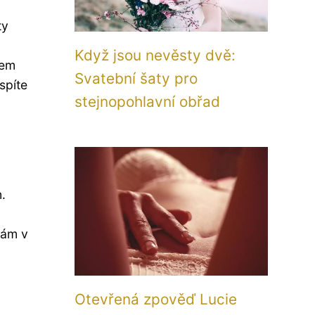
ty
Když jsou nevěsty dvě:
hem
Svatební šaty pro
spíte
stejnopohlavní obřad
.
ám v
Otevřená zpověď Lucie