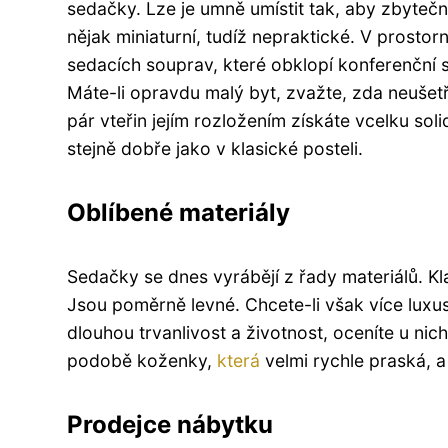
sedačky. Lze je umně umístit tak, aby zbyteč
nějak miniaturní, tudíž nepraktické. V prostor
sedacích souprav, které obklopí konferenční st
Máte-li opravdu malý byt, zvažte, zda neušetř
pár vteřin jejím rozložením získáte vcelku sol
stejně dobře jako v klasické posteli.
Oblíbené materiály
Sedačky se dnes vyrábějí z řady materiálů. Kla
Jsou poměrně levné. Chcete-li však více luxus
dlouhou trvanlivost a životnost, oceníte u n
podobě koženky,
která
velmi rychle praská, a 
Prodejce nábytku