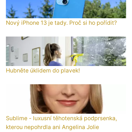
Nový iPhone 13 je tady. Proč si ho pořídit?
Hubněte úklidem do plavek!
Sublime - luxusní těhotenská podprsenka,
kterou nepohrdla ani Angelina Jolie