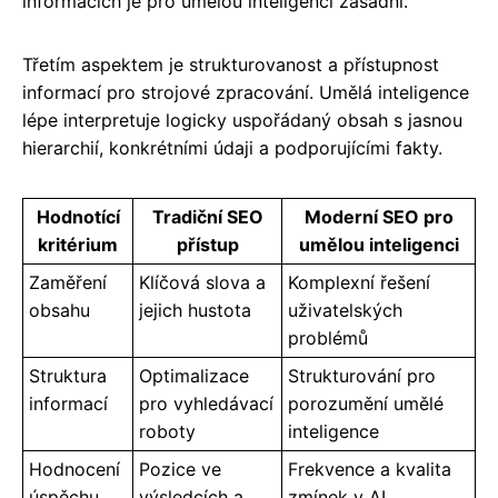
informacích je pro umělou inteligenci zásadní.
Třetím aspektem je strukturovanost a přístupnost
informací pro strojové zpracování. Umělá inteligence
lépe interpretuje logicky uspořádaný obsah s jasnou
hierarchií, konkrétními údaji a podporujícími fakty.
Hodnotící
Tradiční SEO
Moderní SEO pro
kritérium
přístup
umělou inteligenci
Zaměření
Klíčová slova a
Komplexní řešení
obsahu
jejich hustota
uživatelských
problémů
Struktura
Optimalizace
Strukturování pro
informací
pro vyhledávací
porozumění umělé
roboty
inteligence
Hodnocení
Pozice ve
Frekvence a kvalita
úspěchu
výsledcích a
zmínek v AI