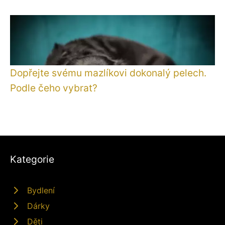
Dopřejte svému mazlíkovi dokonalý pelech.
Podle čeho vybrat?
Kategorie
Bydlení
Dárky
Děti