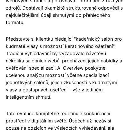
webových stránek a porovnávat informace z různých
zdrojů. Dostávají okamžitě strukturované odpovědi s
nejdůležitějšími údaji shrnutými do přehledného
formátu.
Představte si klientku hledající "kadeřnický salón pro
kudrnaté vlasy s možností keratinového ošetření".
Tradiční vyhledávání by vyžadovalo návštěvu
několika salónních webů, procházení jejich nabídky a
ověřování specializací. AI Overview poskytne
ucelenou analýzu možností včetně specializací
jednotlivých salónů, jejich zkušeností s kudrnatými
vlasy a dostupných ošetření - vše v jediném
inteligentním shrnutí.
Tato evoluce kompletně redefinuje konkurenční
prostředí v digitálním světě. Úspěch už nezávisí
pouze na pozicích ve výsledcích vyhledávání, ale