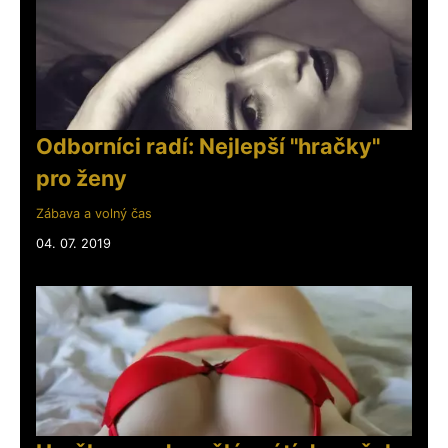
Odborníci radí: Nejlepší "hračky"
pro ženy
Zábava a volný čas
04. 07. 2019