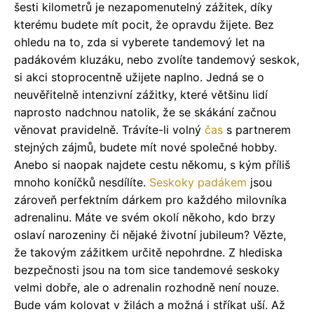
šesti kilometrů je nezapomenutelný zážitek, díky
kterému budete mít pocit, že opravdu žijete. Bez
ohledu na to, zda si vyberete tandemový let na
padákovém kluzáku, nebo zvolíte tandemový seskok,
si akci stoprocentně užijete naplno. Jedná se o
neuvěřitelně intenzivní zážitky, které většinu lidí
naprosto nadchnou natolik, že se skákání začnou
věnovat pravidelně. Trávíte-li volný
čas
s partnerem
stejných zájmů, budete mít nové společné hobby.
Anebo si naopak najdete cestu někomu, s kým příliš
mnoho koníčků nesdílíte.
Seskoky padákem
jsou
zároveň perfektním dárkem pro každého milovníka
adrenalinu. Máte ve svém okolí někoho, kdo brzy
oslaví narozeniny či nějaké životní jubileum? Vězte,
že takovým zážitkem určitě nepohrdne. Z hlediska
bezpečnosti jsou na tom sice tandemové seskoky
velmi dobře, ale o adrenalin rozhodně není nouze.
Bude vám kolovat v žilách a možná i stříkat uší. Až