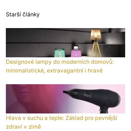
Starší články
Designové lampy do moderních domovů:
minimalistické, extravagantní i hravé
Hlava v suchu a teple: Základ pro pevnější
zdraví v zimě