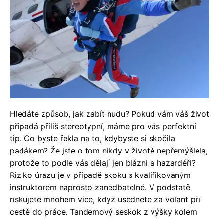
Hledáte způsob, jak zabít nudu? Pokud vám váš život
připadá příliš stereotypní, máme pro vás perfektní
tip. Co byste řekla na to, kdybyste si skočila
padákem? Že jste o tom nikdy v životě nepřemýšlela,
protože to podle vás dělají jen blázni a hazardéři?
Riziko úrazu je v případě skoku s kvalifikovaným
instruktorem naprosto zanedbatelné. V podstatě
riskujete mnohem více, když usednete za volant při
cestě do práce. Tandemový seskok z výšky kolem