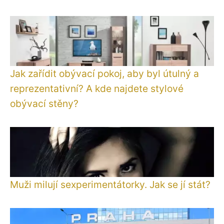
Jak zařídit obývací pokoj, aby byl útulný a
reprezentativní? A kde najdete stylové
obývací stěny?
Muži milují sexperimentátorky. Jak se jí stát?