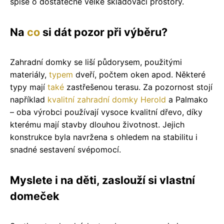
spíše o dostatečně velké skladovací prostory.
Na
co
si dát pozor při výběru?
Zahradní domky se liší půdorysem, použitými
materiály,
typem
dveří, počtem oken apod. Některé
typy mají
také
zastřešenou terasu. Za pozornost stojí
například
kvalitní zahradní domky Herold
a Palmako
– oba výrobci používají vysoce kvalitní dřevo, díky
kterému mají stavby dlouhou životnost. Jejich
konstrukce byla navržena s ohledem na stabilitu i
snadné sestavení svépomocí.
Myslete i na děti, zaslouží si vlastní
domeček