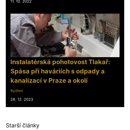
11. 10. 2022
Instalatérská pohotovost Tlakař:
Spása při haváriích s odpady a
kanalizací v Praze a okolí
Bydlení
28. 12. 2023
Starší články