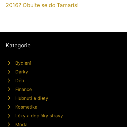
2016? Obujte se do Tamaris!
Kategorie
Bydlení
Dárky
Děti
Finance
Hubnutí a diety
Kosmetika
Léky a doplňky stravy
Móda