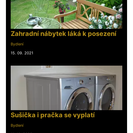
Zahradní nábytek láká k posezení
Bydlení
15. 09. 2021
Sušička i pračka se vyplatí
Bydlení