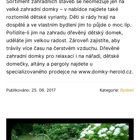
Sortiment zahradních staveb se neomezuje jen na
velké zahradní domky – v nabídce najdete také
roztomilé dětské vyrianty. Děti si rády hrají na
dospělé a ve vlastním bydlení jim to půjde o moc líp.
Pořídíte-li jim na zahradu dřevěný dětský domek,
uděláte jim velkou radost. Zároveň zajistíte, aby
trávily více času na čerstvém vzduchu. Dřevěné
zahradní domky pro relaxaci i na nářadí, dětské
domečky, altány a pergoly najdete u
specializovaného prodejce na www.domky-herold.cz.
Publikováno: 25. 06. 2017
Kategorie:
Bydlení