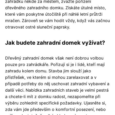
zahrádku někde za městem, zvažte pořízení
dřevěného zahradního domku. Získáte útulné místo,
které vám poskytne útočiště při náhlé letní průtrži
mračen. Zároveň se vám hodit vždy, když vás začnou
otravovat ostré sluneční paprsky.
Jak budete zahradní domek vyžívat?
Dřevěný zahradní domek však není dobrou volbou
pouze pro zahrádkáře. Pořizují si je i lidé, kteří mají
zahradu kolem domu. Stavba jim slouží jako
přístřešek, ve kterém si mohou zarelaxovat a v
případě potřeby do něj uschovat zahradní vybavení a
další věci. Nabídka zahradních staveb je velmi pestrá
a chcete-li mít z domku radost, nezapomeňte při
výběru zohlednit specifické požadavky. Ujasněte si,
zda vám jde především o komfortní posezení, nebo