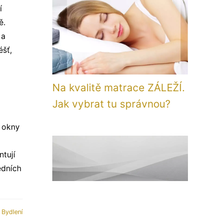
í
ě.
 a
éšť,
Na kvalitě matrace ZÁLEŽÍ.
Jak vybrat tu správnou?
d okny
tují
edních
:
Bydlení