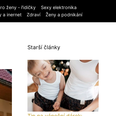
ro ženy - řidičky
Sexy elektronika
 a inernet
Zdraví
Ženy a podnikání
Starší články
Tip na vánoční dárek: