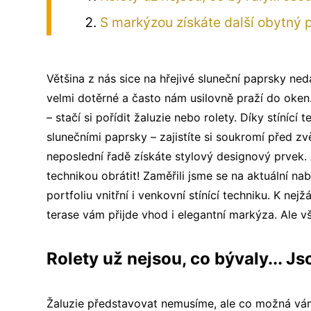
S markýzou získáte další obytný 
Většina z nás sice na hřejivé sluneční paprsky nedá
velmi dotěrné a často nám usilovně praží do ok
– stačí si pořídit žaluzie nebo rolety. Díky stíníc
slunečními paprsky – zajistíte si soukromí před
neposlední řadě získáte stylový designový prvek. 
technikou obrátit!
Zaměřili jsme se na aktuální n
portfoliu vnitřní i venkovní stínící techniku. K ne
terase vám přijde vhod i elegantní markýza. Ale v
Rolety už nejsou, co bývaly... J
Žaluzie představovat nemusíme, ale co možná vám 