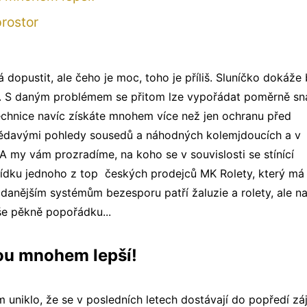
prostor
 dopustit, ale čeho je moc, toho je příliš. Sluníčko dokáže 
en. S daným problémem se přitom lze vypořádat poměrně s
í technice navíc získáte mnohem více než jen ochranu před
 zvědavými pohledy sousedů a náhodných kolemjdoucích a v
A my vám prozradíme, na koho se v souvislosti se stínící
abídku jednoho z top českých prodejců MK Rolety, který má
jžádanějším systémům bezesporu patří žaluzie a rolety, ale n
še pěkně popořádku...
sou mnohem lepší!
uniklo, že se v posledních letech dostávají do popředí z