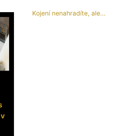
Kojení nenahradíte, ale...
s
 v