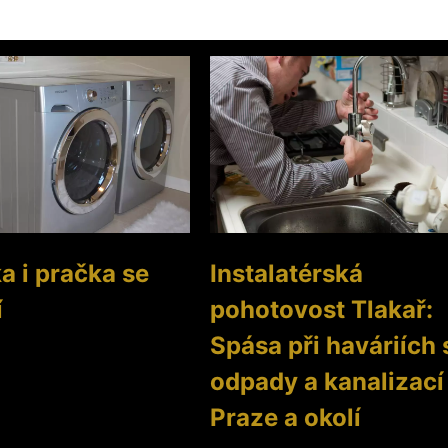
a i pračka se
Instalatérská
í
pohotovost Tlakař:
Spása při haváriích 
odpady a kanalizací
Praze a okolí