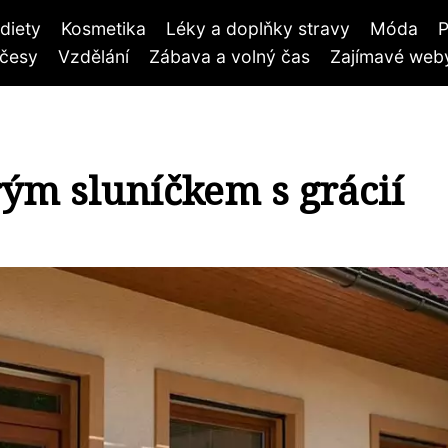
diety
Kosmetika
Léky a doplňky stravy
Móda
P
účesy
Vzdělání
Zábava a volný čas
Zajímavé weby
rým sluníčkem s grácií