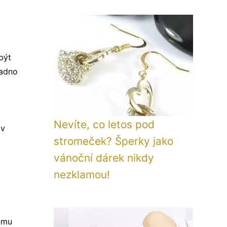
být
nadno
Nevíte, co letos pod
 v
stromeček? Šperky jako
a
vánoční dárek nikdy
nezklamou!
ájmu