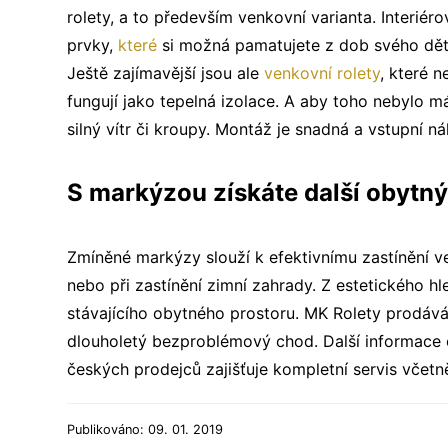
rolety, a to především venkovní varianta. Interiér
prvky,
které
si možná pamatujete z dob svého děts
Ještě zajímavější jsou ale
venkovní rolety
, které n
fungují jako tepelná izolace. A aby toho nebylo m
silný vítr či kroupy. Montáž je snadná a vstupní n
S markýzou získáte další obytný
Zmíněné markýzy slouží k efektivnímu zastínění v
nebo při zastínění zimní zahrady. Z estetického h
stávajícího obytného prostoru. MK Rolety prodáv
dlouholetý bezproblémový chod.
Další informace 
českých prodejců zajišťuje kompletní servis včet
Publikováno: 09. 01. 2019