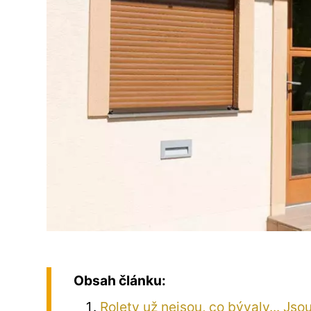
Obsah článku:
Rolety už nejsou, co bývaly... Js