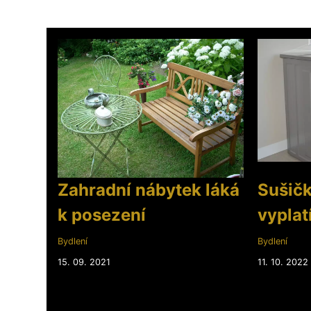
Zahradní nábytek láká
Sušičk
k posezení
vyplat
Bydlení
Bydlení
15. 09. 2021
11. 10. 2022