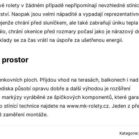
ové rolety v žádném případě nepřipomínají nevzhledné stíníc
tví. Naopak jsou velmi nápadité a vypadají reprezentativn
ejenže chrání před sluníčkem, ale také zabraňují úniku tepla
álo, chrání okenice před rozmary počasí jako je nárazový d
áklady se za čas vrátí na úspoře za ušetřenou energii.
 prostor
enkovních ploch. Přijdou vhod na terasách, balkonech i na
lediska působí opravu dobře a další výhodou je rozšíření
á markýzy vyráběné ze špičkových komponentů, které garan
o stínící technice najdete na www.mk-rolety.cz. Jeden z př
ně zaměření montáže.
Kategorie