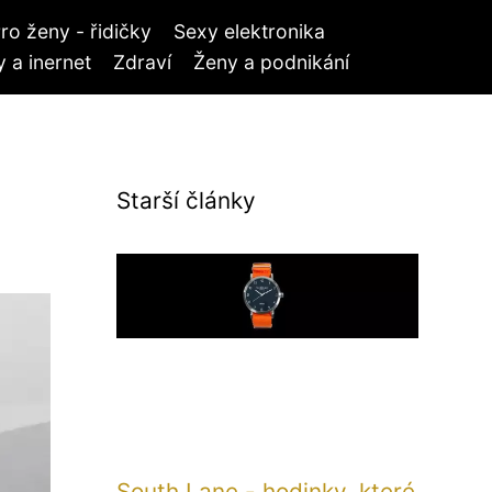
ro ženy - řidičky
Sexy elektronika
 a inernet
Zdraví
Ženy a podnikání
Starší články
South Lane - hodinky, které