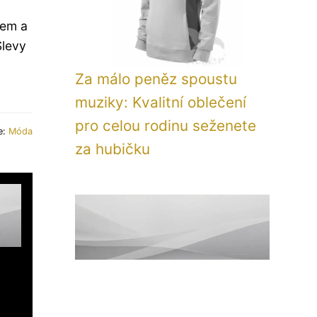
dem a
Slevy
Za málo peněz spoustu
muziky: Kvalitní oblečení
pro celou rodinu seženete
e:
Móda
za hubičku