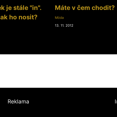
 je stále "in".
Máte v čem chodit?
jak ho nosit?
Móda
13. 11. 2012
2
Reklama