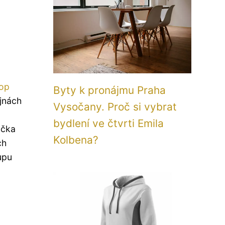
op
Byty k pronájmu Praha
jnách
Vysočany. Proč si vybrat
bydlení ve čtvrti Emila
ačka
Kolbena?
ch
upu
u