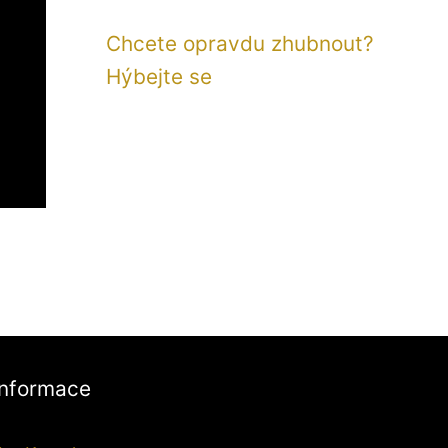
Chcete opravdu zhubnout?
Hýbejte se
Informace