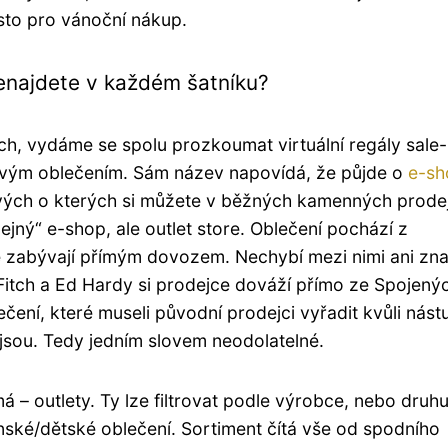
ísto pro vánoční nákup.
 nenajdete v každém šatníku?
ch, vydáme se spolu prozkoumat virtuální regály sale-
ovým oblečením. Sám název napovídá, že půjde o
e-sh
kových o kterých si můžete v běžných kamenných prode
jný“ e-shop, ale outlet store. Oblečení pochází z
e zabývají přímým dovozem. Nechybí mezi nimi ani zn
itch a Ed Hardy si prodejce dováží přímo ze Spojený
čení, které museli původní prodejci vyřadit kvůli nást
jsou. Tedy jedním slovem neodolatelné.
 – outlety. Ty lze filtrovat podle výrobce, nebo druh
ské/dětské oblečení. Sortiment čítá vše od spodního