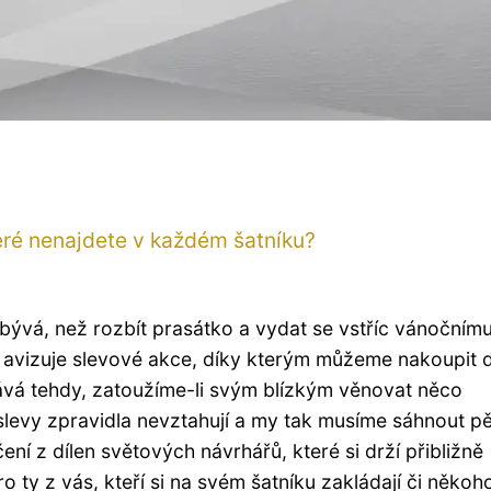
které nenajdete v každém šatníku?
ývá, než rozbít prasátko a vydat se vstříc vánočním
o avizuje slevové akce, díky kterým můžeme nakoupit 
tává tehdy, zatoužíme-li svým blízkým věnovat něco
slevy zpravidla nevztahují a my tak musíme sáhnout p
ní z dílen světových návrhářů, které si drží přibližně
o ty z vás, kteří si na svém šatníku zakládají či někoh