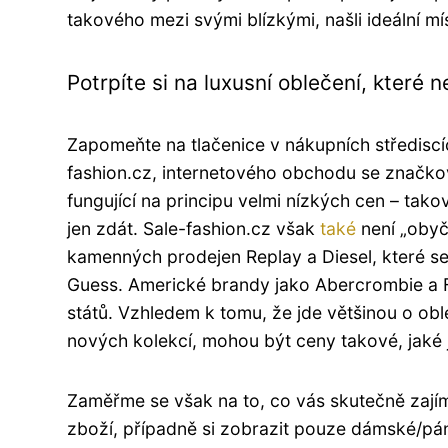
takového mezi svými blízkými, našli ideální m
Potrpíte si na luxusní oblečení, které
Zapomeňte na tlačenice v nákupních střediscí
fashion.cz, internetového obchodu se značk
fungující na principu velmi nízkých cen – ta
jen zdát. Sale-fashion.cz však
také
není „obyče
kamenných prodejen Replay a Diesel, které s
Guess. Americké brandy jako Abercrombie a F
států. Vzhledem k tomu, že jde většinou o oble
nových kolekcí, mohou být ceny takové, jaké 
Zaměřme se však na to, co vás skutečně zajímá
zboží, případně si zobrazit pouze dámské/pán