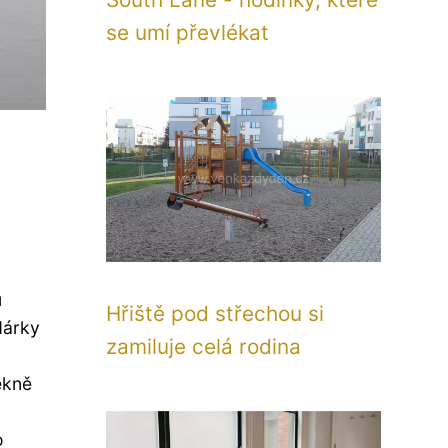
se umí převlékat
u
Hřiště pod střechou si
dárky
zamiluje celá rodina
ěkně
o