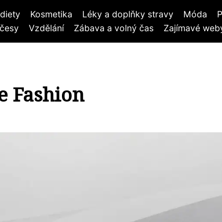
diety
Kosmetika
Léky a doplňky stravy
Móda
P
účesy
Vzdělání
Zábava a volný čas
Zajímavé weby
e Fashion