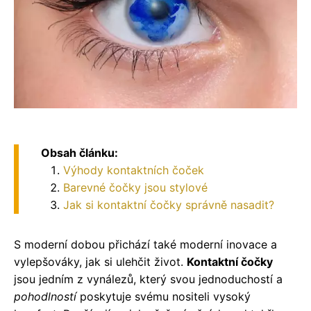
Obsah článku:
Výhody kontaktních čoček
Barevné čočky jsou stylové
Jak si kontaktní čočky správně nasadit?
S moderní dobou přichází také moderní inovace a
vylepšováky, jak si ulehčit život.
Kontaktní čočky
jsou jedním z vynálezů, který svou jednoduchostí a
pohodlností
poskytuje svému nositeli vysoký