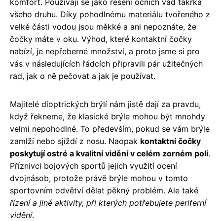
komfort. Používají se jako řešení očních vad takřka
všeho druhu. Díky pohodlnému materiálu tvořeného z
velké části vodou jsou měkké a ani nepoznáte, že
čočky máte v oku. Výhod, které kontaktní čočky
nabízí, je nepřeberné množství, a proto jsme si pro
vás v následujících řádcích připravili pár užitečných
rad, jak o ně pečovat a jak je používat.
Majitelé dioptrických brýlí nám jistě dají za pravdu,
když řekneme, že klasické brýle mohou být mnohdy
velmi nepohodlné. To především, pokud se vám brýle
zamlží nebo sjíždí z nosu. Naopak
kontaktní čočky
poskytují ostré a kvalitní vidění v celém zorném poli
.
Příznivci bojových sportů jejich využití ocení
dvojnásob, protože právě brýle mohou v tomto
sportovním odvětví dělat pěkný problém. Ale také
řízení a jiné aktivity, při kterých potřebujete periferní
vidění
.