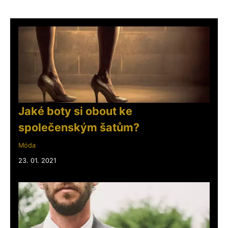
Jaké boty si obout ke
společenským šatům?
Móda
23. 01. 2021