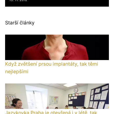
Starší články
Když zvětšení prsou implantáty, tak těmi
nejlepšími
Jazykovka Praha je otevřená i v létě, tak