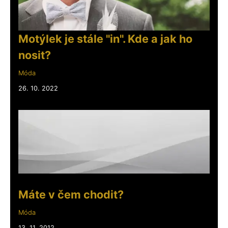
Motýlek je stále "in". Kde a jak ho
nosit?
Móda
26. 10. 2022
Máte v čem chodit?
Móda
13. 11. 2012