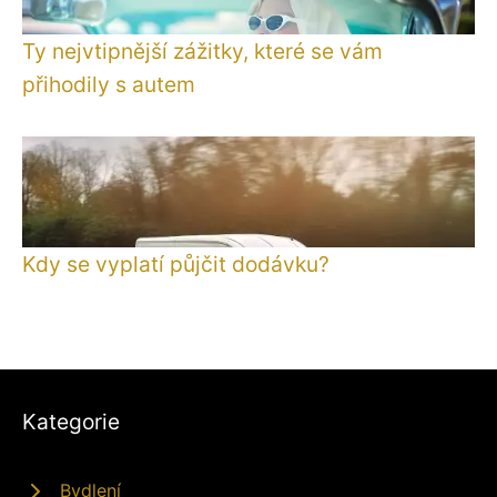
Ty nejvtipnější zážitky, které se vám
přihodily s autem
Kdy se vyplatí půjčit dodávku?
Kategorie
Bydlení