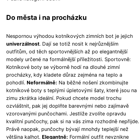
Do města i na procházku
Nespornou výhodou kotníkových zimních bot je jejich
univerzálnost
. Dají se totiž nosit k nejrůznějším
outfitům, od těch sportovnějších až po elegantnější
modely určené na formálnější příležitosti. Sportovně:
Kotníkové boty se výborně hodí na dlouhé zimní
procházky, kdy kladete důraz zejména na teplo a
pohodlí.
Neformálně:
Na běžné nošení zkombinujte
kotníkové boty s teplými úpletovými šaty, které jsou na
zimu zkrátka ideální. Pokud chcete model trochu
ozvláštnit, pak jej doplňte barevnými nebo zajímavě
vzorovanými punčochami. Jestliže zvolíte opravdu
kvalitní punčochy, pak si na vás zima rozhodně nepřijde.
Právě naopak, punčochy bývají mnohdy teplejší než
většina kalhot.
Elegantně:
Formální outfit nevznikne