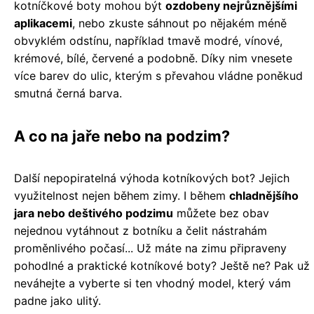
kotníčkové boty mohou být
ozdobeny nejrůznějšími
aplikacemi
, nebo zkuste sáhnout po nějakém méně
obvyklém odstínu, například tmavě modré, vínové,
krémové, bílé, červené a podobně. Díky nim vnesete
více barev do ulic, kterým s převahou vládne poněkud
smutná černá barva.
A co na jaře nebo na podzim?
Další nepopiratelná výhoda kotníkových bot? Jejich
využitelnost nejen během zimy. I během
chladnějšího
jara nebo deštivého podzimu
můžete bez obav
nejednou vytáhnout z botníku a čelit nástrahám
proměnlivého počasí... Už máte na zimu připraveny
pohodlné a praktické kotníkové boty? Ještě ne? Pak už
neváhejte a vyberte si ten vhodný model, který vám
padne jako ulitý.