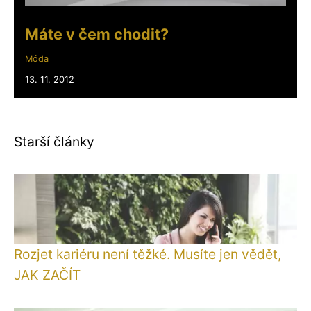
Máte v čem chodit?
Móda
13. 11. 2012
Starší články
Rozjet kariéru není těžké. Musíte jen vědět,
JAK ZAČÍT