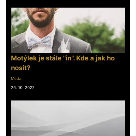
Motýlek je stále "in". Kde a jak ho
nosit?
Móda
26. 10. 2022