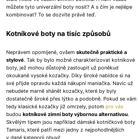
můžete tyto univerzální boty nosit? A s čím je nejlépe
kombinovat? To se dozvíte právě teď.
Kotníkové boty na tisíc způsobů
Neprávem opomíjené, ovšem
skutečně praktické a
stylové
. Tak by bylo možné charakterizovat kotníkové
boty, jež mohou důstojně zastoupit už poněkud
okoukané vysoké kozačky. Díky široké nabídce si na
své přijde opravdu každá nákupní maniačka. Navíc už
nebudete marně shánět kozačky, které by byly
dostatečně široké přes lýtko a podobně. Pokud se vám
tedy klasické kozačky již omrzely, potom
pro
vás
budou
kotníkové zimní boty výbornou alternativou
.
Skvělým tipem jsou například dámské kotníčkové boty
Tamaris, které patří mezi jedny z nejpohodlnějších
v dané kategorii obuvi!