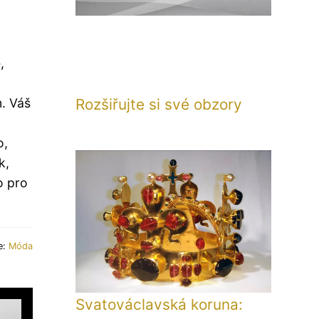
,
m
Rozšiřujte si své obzory
. Váš
o,
k,
o pro
e:
Móda
Svatováclavská koruna: