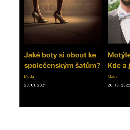
Jaké boty si obout ke
Motýlek
společenským šatům?
Kde a 
Móda
Móda
23. 01. 2021
26. 10. 202