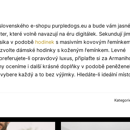
 slovenského e-shopu purpledogs.eu a bude vám jasné
r, které volně navazují na éru digitálek. Sekundují ji
lasika v podobě
hodinek
s masivním kovovým řemínkem
nci, zvolte dámské hodinky s koženým řemínkem. Levné
preferujete-li opravdový luxus, připlaťte si za Armanih
ny oceníme i další krásné doplňky v podobě peněžene
vybere každý a to bez výjimky. Hledáte-li ideální míst
Kategori