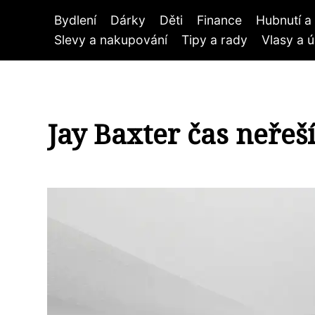
Bydlení
Dárky
Děti
Finance
Hubnutí a 
Slevy a nakupování
Tipy a rady
Vlasy a 
Jay Baxter čas neřeš