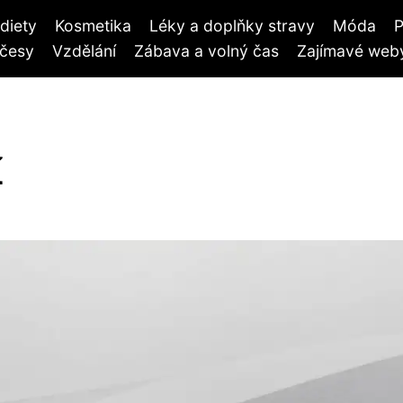
diety
Kosmetika
Léky a doplňky stravy
Móda
P
účesy
Vzdělání
Zábava a volný čas
Zajímavé weby
í