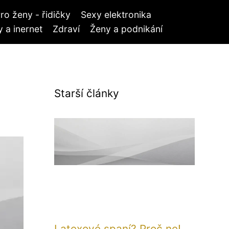
ro ženy - řidičky
Sexy elektronika
 a inernet
Zdraví
Ženy a podnikání
Starší články
Latexové spaní? Proč ne!