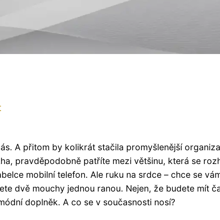
t
s. A přitom by kolikrát stačila promyšlenější organiz
a, pravděpodobně patříte mezi většinu, která se roz
abelce mobilní telefon. Ale ruku na srdce – chce se vá
ijete dvě mouchy jednou ranou. Nejen, že budete mít č
í módní doplněk. A co se v současnosti nosí?