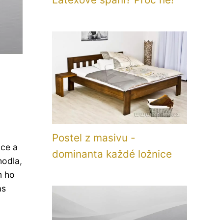
Postel z masivu -
ace a
dominanta každé ložnice
hodla,
m ho
as