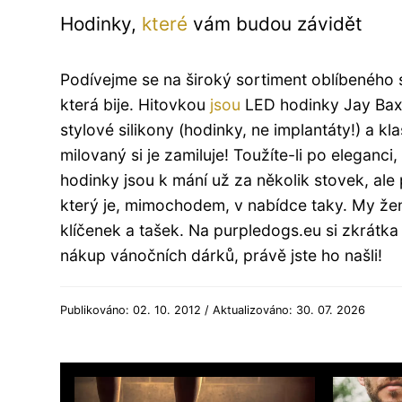
Hodinky,
které
vám budou závidět
Podívejme se na široký sortiment oblíbeného
která bije. Hitovkou
jsou
LED hodinky Jay Baxte
stylové silikony (hodinky, ne implantáty!) a k
milovaný si je zamiluje! Toužíte-li po elega
hodinky jsou k mání už za několik stovek, ale 
který je, mimochodem, v nabídce taky. My že
klíčenek a tašek. Na purpledogs.eu si zkrátka 
nákup vánočních dárků, právě jste ho našli!
Publikováno: 02. 10. 2012 / Aktualizováno: 30. 07. 2026