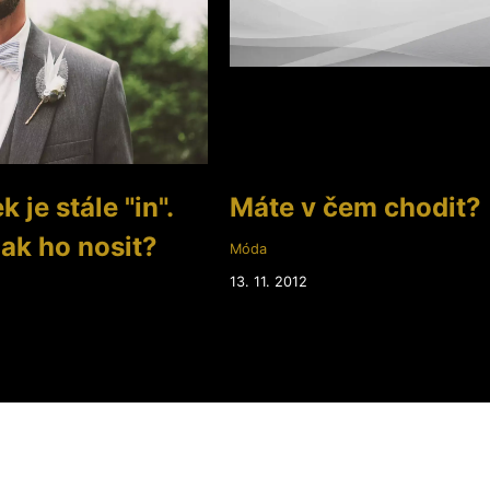
 je stále "in".
Máte v čem chodit?
jak ho nosit?
Móda
13. 11. 2012
2