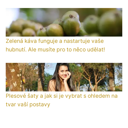
Zelená káva funguje a nastartuje vaše
hubnutí. Ale musíte pro to něco udělat!
Plesové šaty a jak si je vybrat s ohledem na
tvar vaší postavy