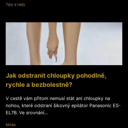
Tipy a rady
Jak odstranit chloupky pohodlně,
rychle a bezbolestně?
V cestě vám přitom nemusí stát ani chloupky na
nohou, které odstraní šikovný epilátor Panasonic ES-
EL7B. Ve srovnání...
Móda