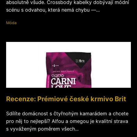
absolutně všude. Crossbody kabelky dobývají módní
scénu s odvahou, která nemá chybu —...
Móda
Recenze: Prémiové české krmivo Brit
Sdílíte domácnost s čtyřnohým kamarádem a chcete
pro něj to nejlepší? Alfou a omegou je kvalitní strava
s vyváženým poměrem všech...