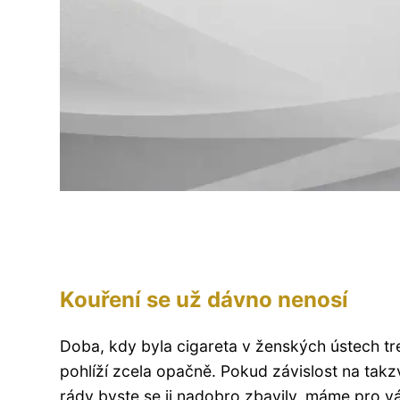
Kouření se už dávno nenosí
Doba, kdy byla cigareta v ženských ústech tr
pohlíží zcela opačně. Pokud závislost na tak
rády byste se ji nadobro zbavily, máme pro vá