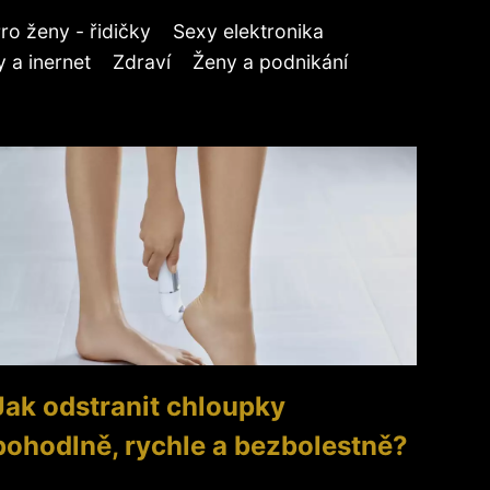
ro ženy - řidičky
Sexy elektronika
 a inernet
Zdraví
Ženy a podnikání
Jak odstranit chloupky
pohodlně, rychle a bezbolestně?