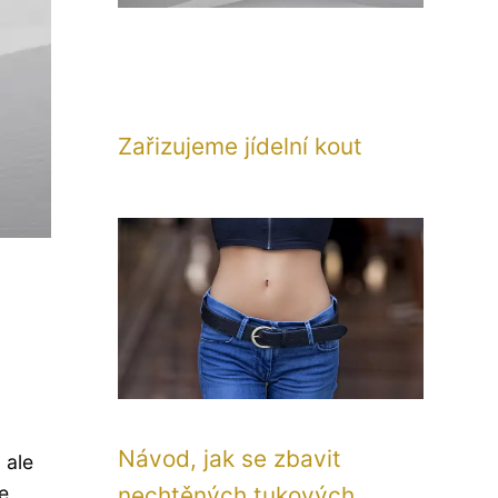
Zařizujeme jídelní kout
Návod, jak se zbavit
 ale
e
nechtěných tukových