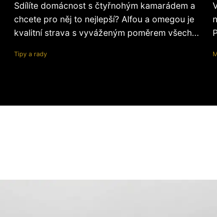
Sdílíte domácnost s čtyřnohým kamarádem a
V
chcete pro něj to nejlepší? Alfou a omegou je
n
kvalitní strava s vyváženým poměrem všech...
P
Tipy a rady
M