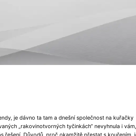
endy, je dávno ta tam a dnešní společnost na kuřačky
zvaných „rakovinotvorných tyčinkách“ nevyhnula i vám,
s řešení. Důvodů, proč okamžitě přestat s kouřením, j