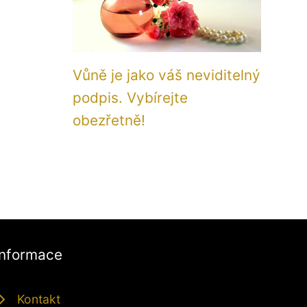
Vůně je jako váš neviditelný
podpis. Vybírejte
obezřetně!
Informace
Kontakt