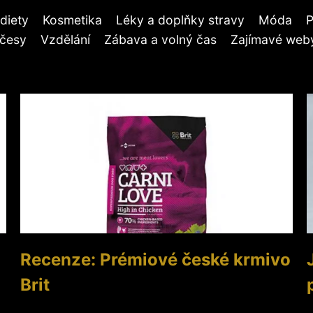
diety
Kosmetika
Léky a doplňky stravy
Móda
P
účesy
Vzdělání
Zábava a volný čas
Zajímavé weby
Recenze: Prémiové české krmivo
Brit