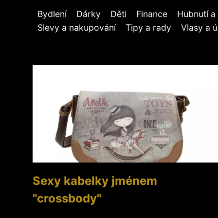
Bydlení
Dárky
Děti
Finance
Hubnutí a 
Slevy a nakupování
Tipy a rady
Vlasy a 
Sexy kabelky jménem
"crossbody"