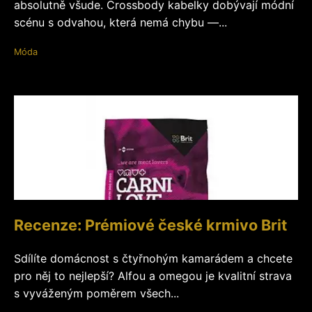
absolutně všude. Crossbody kabelky dobývají módní
scénu s odvahou, která nemá chybu —...
Móda
Recenze: Prémiové české krmivo Brit
Sdílíte domácnost s čtyřnohým kamarádem a chcete
pro něj to nejlepší? Alfou a omegou je kvalitní strava
s vyváženým poměrem všech...