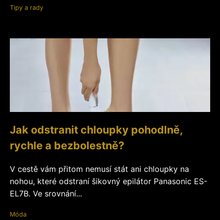
Tipy a rady
Jak odstranit chloupky pohodlně,
rychle a bezbolestně?
V cestě vám přitom nemusí stát ani chloupky na
nohou, které odstraní šikovný epilátor Panasonic ES-
EL7B. Ve srovnání...
Móda