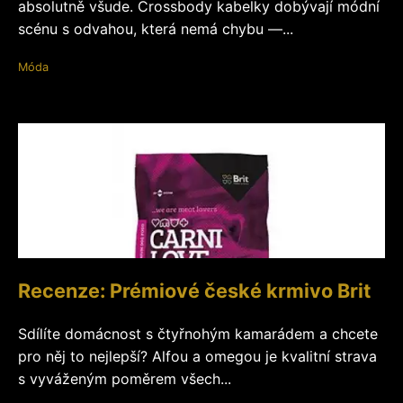
absolutně všude. Crossbody kabelky dobývají módní
scénu s odvahou, která nemá chybu —...
Móda
Recenze: Prémiové české krmivo Brit
Sdílíte domácnost s čtyřnohým kamarádem a chcete
pro něj to nejlepší? Alfou a omegou je kvalitní strava
s vyváženým poměrem všech...