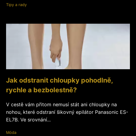
Tipy a rady
Jak odstranit chloupky pohodlně,
rychle a bezbolestně?
V cestě vám přitom nemusí stát ani chloupky na
nohou, které odstraní šikovný epilátor Panasonic ES-
EL7B. Ve srovnání...
Móda