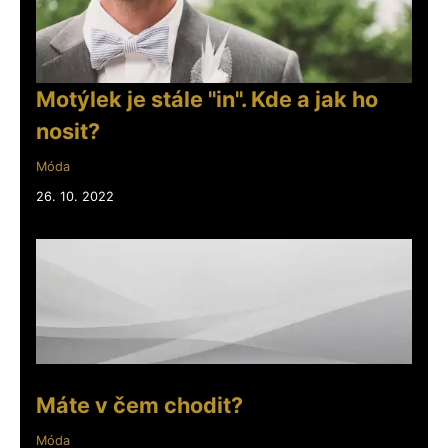
Motýlek je stále "in". Kde a jak ho
nosit?
Móda
26. 10. 2022
Máte v čem chodit?
Móda