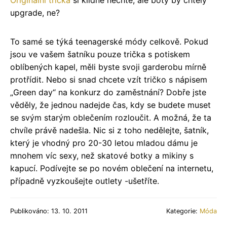
Originální trička
si klidně nechte, ale boty by chtěly
upgrade, ne?
To samé se týká teenagerské módy celkově. Pokud
jsou ve vašem šatníku pouze trička s potiskem
oblíbených kapel, měli byste svoji garderobu mírně
protřídit. Nebo si snad chcete vzít tričko s nápisem
„Green day“ na konkurz do zaměstnání? Dobře jste
věděly, že jednou nadejde čas, kdy se budete muset
se svým starým oblečením rozloučit. A možná, že ta
chvíle právě nadešla. Nic si z toho nedělejte, šatník,
který je vhodný pro 20-30 letou mladou dámu je
mnohem víc sexy, než skatové botky a mikiny s
kapucí. Podívejte se po novém oblečení na internetu,
případně vyzkoušejte outlety -ušetříte.
Publikováno: 13. 10. 2011
Kategorie:
Móda