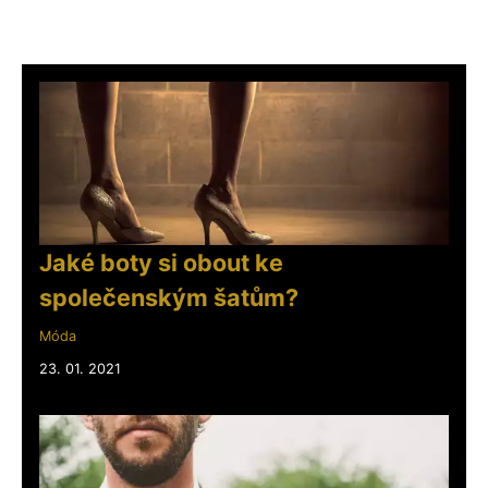
Jaké boty si obout ke
společenským šatům?
Móda
23. 01. 2021