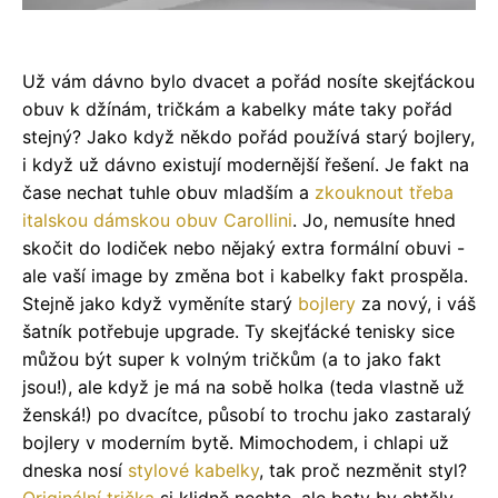
Už vám dávno bylo dvacet a pořád nosíte skejťáckou
obuv k džínám, tričkám a kabelky máte taky pořád
stejný? Jako když někdo pořád používá starý bojlery,
i když už dávno existují modernější řešení. Je fakt na
čase nechat tuhle obuv mladším a
zkouknout třeba
italskou dámskou obuv Carollini
. Jo, nemusíte hned
skočit do lodiček nebo nějaký extra formální obuvi -
ale vaší image by změna bot i kabelky fakt prospěla.
Stejně jako když vyměníte starý
bojlery
za nový, i váš
šatník potřebuje upgrade. Ty skejťácké tenisky sice
můžou být super k volným tričkům (a to jako fakt
jsou!), ale když je má na sobě holka (teda vlastně už
ženská!) po dvacítce, působí to trochu jako zastaralý
bojlery v moderním bytě. Mimochodem, i chlapi už
dneska nosí
stylové kabelky
, tak proč nezměnit styl?