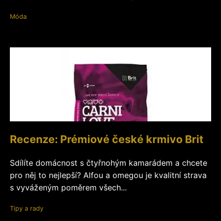
Móda
Recenze: Prémiové české krmivo Brit
Sdílíte domácnost s čtyřnohým kamarádem a chcete
pro něj to nejlepší? Alfou a omegou je kvalitní strava
s vyváženým poměrem všech...
Tipy a rady