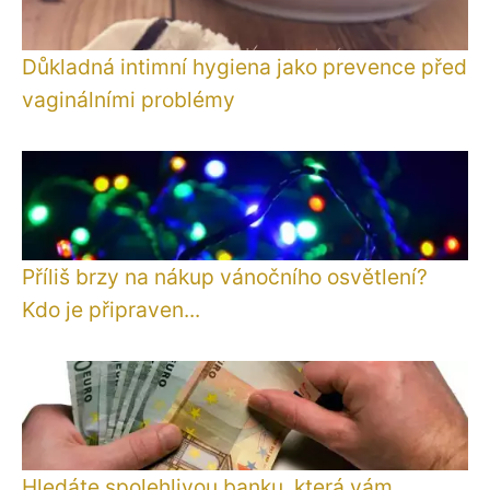
Důkladná intimní hygiena jako prevence před
vaginálními problémy
Příliš brzy na nákup vánočního osvětlení?
Kdo je připraven...
Hledáte spolehlivou banku, která vám