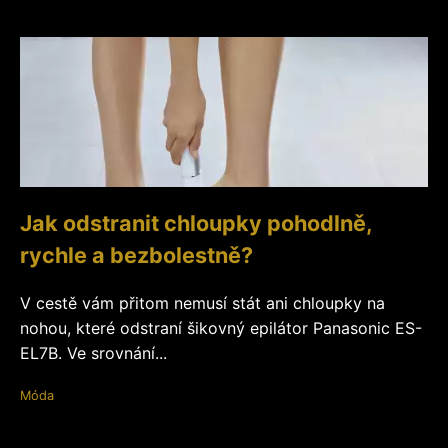
Jak odstranit chloupky pohodlně,
rychle a bezbolestně?
V cestě vám přitom nemusí stát ani chloupky na
nohou, které odstraní šikovný epilátor Panasonic ES-
EL7B. Ve srovnání...
Móda