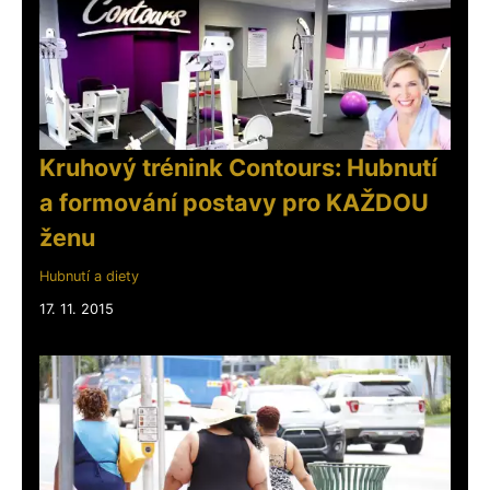
Kruhový trénink Contours: Hubnutí
a formování postavy pro KAŽDOU
ženu
Hubnutí a diety
17. 11. 2015