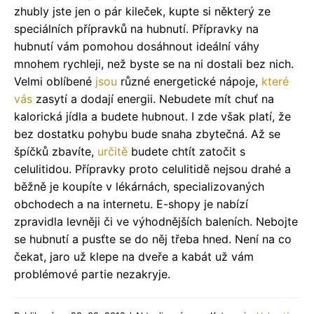
zhubly jste jen o pár kileček, kupte si některý ze
speciálních přípravků na hubnutí. Přípravky na
hubnutí vám pomohou dosáhnout ideální váhy
mnohem rychleji, než byste se na ni dostali bez nich.
Velmi oblíbené
jsou
různé energetické nápoje,
které
vás
zasytí a dodají energii. Nebudete mít chuť na
kalorická jídla a budete hubnout. I zde však platí, že
bez dostatku pohybu bude snaha zbytečná. Až se
špíčků zbavíte,
určitě
budete chtít zatočit s
celulitidou. Přípravky proto celulitidě nejsou drahé a
běžně je koupíte v lékárnách, specializovaných
obchodech a na internetu. E-shopy je nabízí
zpravidla levněji či ve výhodnějších baleních. Nebojte
se hubnutí a pusťte se do něj třeba hned. Není na co
čekat, jaro už klepe na dveře a kabát už vám
problémové partie nezakryje.