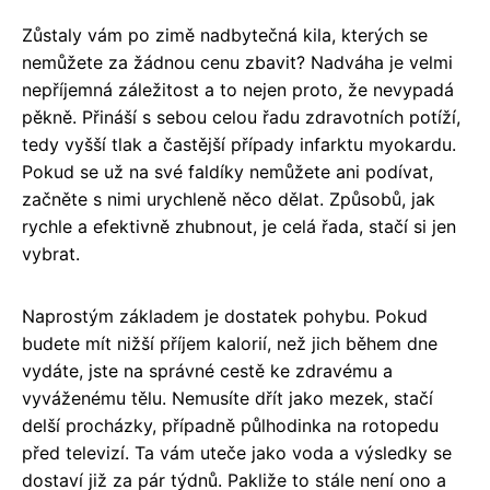
Zůstaly vám po zimě nadbytečná kila, kterých se
nemůžete za žádnou cenu zbavit? Nadváha je velmi
nepříjemná záležitost a to nejen proto, že nevypadá
pěkně. Přináší s sebou celou řadu zdravotních potíží,
tedy vyšší tlak a častější případy infarktu myokardu.
Pokud se už na své faldíky nemůžete ani podívat,
začněte s nimi urychleně něco dělat. Způsobů, jak
rychle a efektivně zhubnout, je celá řada, stačí si jen
vybrat.
Naprostým základem je dostatek pohybu. Pokud
budete mít nižší příjem kalorií, než jich během dne
vydáte, jste na správné cestě ke zdravému a
vyváženému tělu. Nemusíte dřít jako mezek, stačí
delší procházky, případně půlhodinka na rotopedu
před televizí. Ta vám uteče jako voda a výsledky se
dostaví již za pár týdnů. Pakliže to stále není ono a