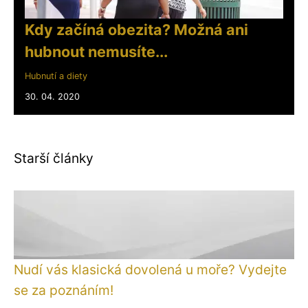
Kdy začíná obezita? Možná ani
hubnout nemusíte...
Hubnutí a diety
30. 04. 2020
Starší články
Nudí vás klasická dovolená u moře? Vydejte
se za poznáním!