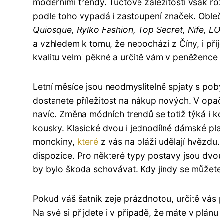
moderními trendy. Tuctové záležitosti však roz
podle toho vypadá i zastoupení značek. Oble
Quiosque, Rylko Fashion, Top Secret, Nife, L
a vzhledem k tomu, že nepochází z Číny, i př
kvalitu velmi pěkné a určitě vám v peněžence 
Letní měsíce jsou neodmyslitelně spjaty s po
dostanete příležitost na nákup nových. V opa
navíc. Změna módních trendů se totiž týká i 
kousky. Klasické dvou i jednodílné dámské pl
monokiny,
které
z vás na pláži udělají hvězdu
dispozice. Pro některé typy postavy jsou dv
by bylo škoda schovávat. Kdy jindy se můžete 
Pokud váš šatník zeje prázdnotou, určitě vás
Na své si přijdete i v případě, že máte v plá