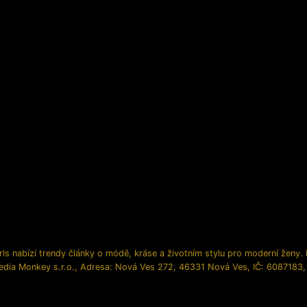
ls nabízí trendy články o módě, kráse a životním stylu pro moderní ženy. In
edia Monkey s.r.o., Adresa: Nová Ves 272, 46331 Nová Ves, IČ: 6087183