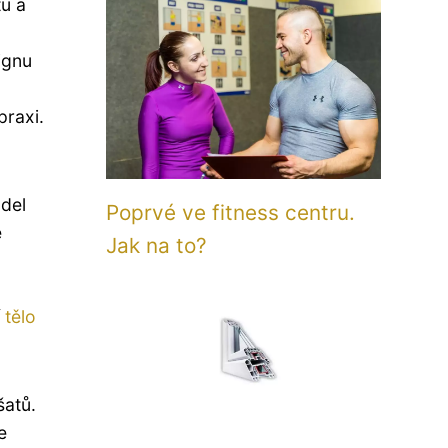
tu a
ignu
praxi.
odel
Poprvé ve fitness centru.
é
Jak na to?
í
tělo
šatů.
e