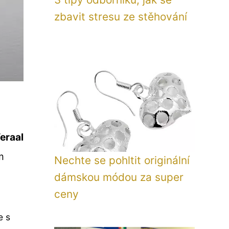
zbavit stresu ze stěhování
eraal
m
Nechte se pohltit originální
dámskou módou za super
ceny
e s