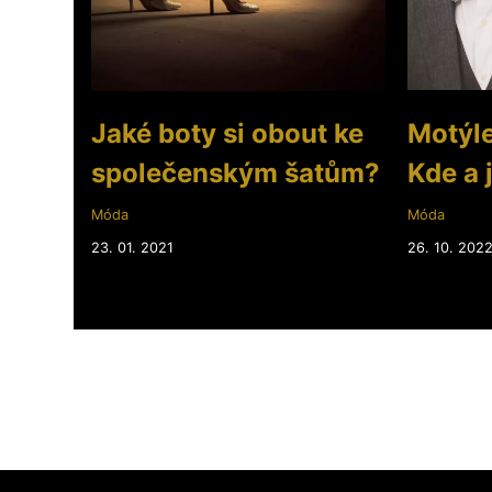
Jaké boty si obout ke
Motýlek
společenským šatům?
Kde a 
Móda
Móda
23. 01. 2021
26. 10. 202