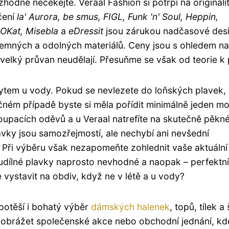
hodně nečekejte. Veraal Fashion si potrpí na originali
čení
la' Aurora, be smus, FIGL, Funk 'n' Soul, Heppin,
OOKat, Misebla
a
eDressit
jsou zárukou nadčasové des
íjemných a odolných materiálů. Ceny jsou s ohledem na
velký průvan neudělají. Přesuňme se však od teorie k 
bytem u vody. Pokud se nevlezete do loňských plavek,
čném případě byste si měla pořídit minimálně jeden m
koupacích oděvů a u Veraal natrefíte na skutečně pěkn
avky jsou samozřejmostí, ale nechybí ani nevšední
. Při výběru však nezapomeňte zohlednit vaše aktuální
oudílné plavky naprosto nevhodné a naopak – perfektn
vystavit na obdiv, když ne v létě a u vody?
 potěší i bohatý výběr
dámských halenek
, topů, tílek a 
nu obrážet společenské akce nebo obchodní jednání, kd