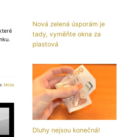
Nová zelená úsporám je
které
tady, vyměňte okna za
nku.
plastová
e:
Móda
Dluhy nejsou konečná!