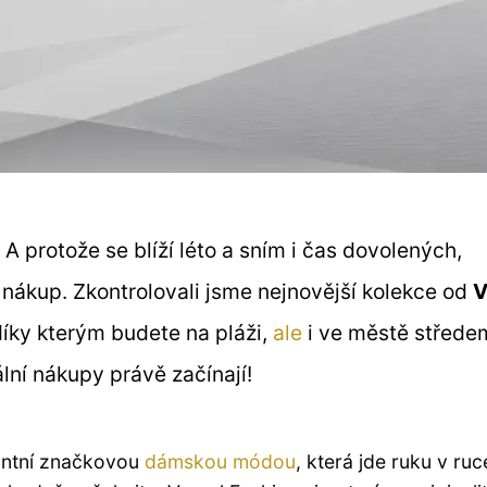
 A protože se blíží léto a sním i čas dovolených,
ý nákup. Zkontrolovali jsme nejnovější kolekce od
V
 díky kterým budete na pláži,
ale
i ve městě střede
lní nákupy právě začínají!
antní značkovou
dámskou módou
, která jde ruku v ruc