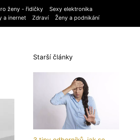
ro ženy - řidičky
Sexy elektronika
 a inernet
Zdraví
Ženy a podnikání
Starší články
3 tipy odborníků, jak se