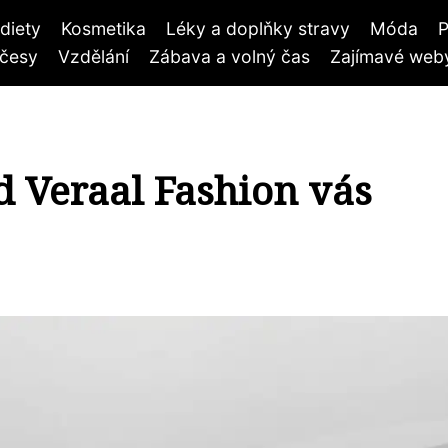
diety
Kosmetika
Léky a doplňky stravy
Móda
P
účesy
Vzdělání
Zábava a volný čas
Zajímavé weby
d Veraal Fashion vás