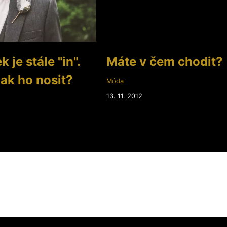
 je stále "in".
Máte v čem chodit?
jak ho nosit?
Móda
13. 11. 2012
2