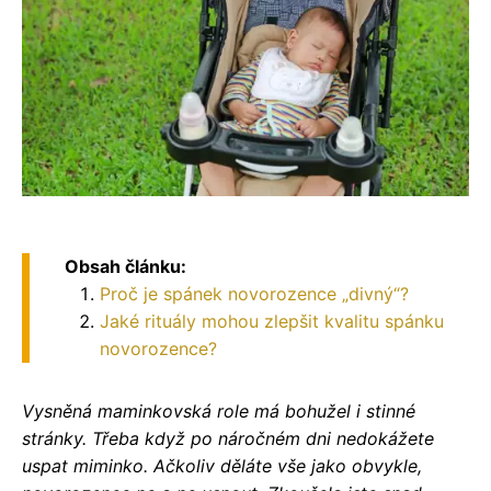
Obsah článku:
​Proč je spánek novorozence „divný“?
​Jaké rituály mohou zlepšit kvalitu spánku
novorozence?
Vysněná maminkovská role má bohužel i stinné
stránky. Třeba když po náročném dni nedokážete
uspat miminko. Ačkoliv děláte vše jako obvykle,