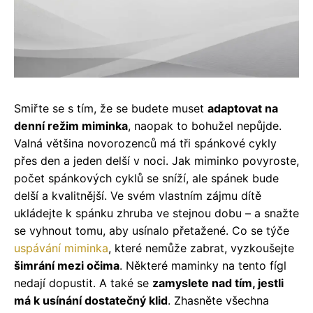
Smiřte se s tím, že se budete muset
adaptovat na
denní režim miminka
, naopak to bohužel nepůjde.
Valná většina novorozenců má tři spánkové cykly
přes den a jeden delší v noci. Jak miminko povyroste,
počet spánkových cyklů se sníží, ale spánek bude
delší a kvalitnější. Ve svém vlastním zájmu dítě
ukládejte k spánku zhruba ve stejnou dobu – a snažte
se vyhnout tomu, aby usínalo přetažené. Co se týče
uspávání miminka
, které nemůže zabrat, vyzkoušejte
šimrání mezi očima
. Některé maminky na tento fígl
nedají dopustit. A také se
zamyslete nad tím, jestli
má k usínání dostatečný klid
. Zhasněte všechna