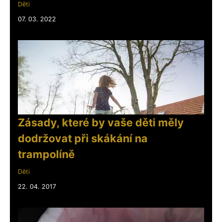
Děti
07. 03. 2022
Zásady, které by vaše děti měly
dodržovat při skákání na
trampolíně
Děti
22. 04. 2017