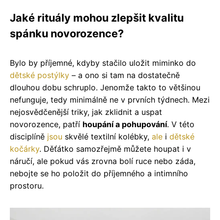
​Jaké rituály mohou zlepšit kvalitu
spánku novorozence?
Bylo by příjemné, kdyby stačilo uložit miminko do
dětské postýlky
– a ono si tam na dostatečně
dlouhou dobu schruplo. Jenomže takto to většinou
nefunguje, tedy minimálně ne v prvních týdnech. Mezi
nejosvědčenější triky, jak zklidnit a uspat
novorozence, patří
houpání a pohupování
. V této
disciplíně
jsou
skvělé textilní kolébky,
ale
i
dětské
kočárky
. Děťátko samozřejmě můžete houpat i v
náručí, ale pokud vás zrovna bolí ruce nebo záda,
nebojte se ho položit do příjemného a intimního
prostoru.