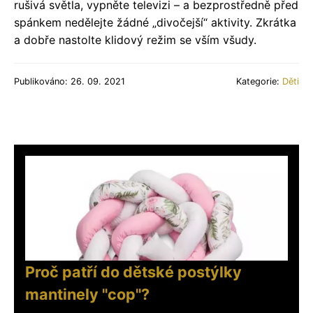
rušivá světla, vypněte televizi – a bezprostředně před
spánkem nedělejte žádné „divočejší“ aktivity. Zkrátka
a dobře nastolte klidový režim se vším všudy.
Publikováno: 26. 09. 2021
Kategorie:
Děti
Proč patří do dětské postýlky
mantinely "cop"?