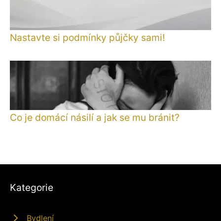
Nastavte si podmínky půjčky sami!
Co je domácí násilí a jak se mu bránit?
Kategorie
Bydlení