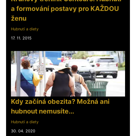
a formování postavy pro KAŽDOU
ženu
Hubnutí a diety
17. 11. 2015
Kdy začíná obezita? Možná ani
hubnout nemusíte...
Hubnutí a diety
30. 04. 2020