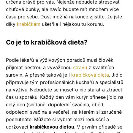
určena právě pro vás. Nejenže nebudete stresovat
chuťové buňky, ale navíc budete mít mnohem více
času pro sebe. Dost možná nakonec zjistíte, že jste
díky
krabičkám
ušetřila i nějakou tu korunu.
Co je to krabičková dieta?
Podle lékařů a výživových poradců musí člověk
přijímat pestrou a vyváženou
stravu
z kvalitních
surovin. A přesně taková je i
krabičková dieta
. Jídlo
připravuje tým profesionálních kuchařů a specialistů
na výživu. Nebudete se muset o nic starat a ztrácet
čas u sporáku. Každý den vám kurýr přinese jídlo na
celý den (snídaně, dopolední svačina, oběd,
odpolední svačina a večeře), na kterém si zaručeně
pochutnáte. Můžete si vybrat mezi redukční a
udržovací
krabičkovou dietou
. V prvním případě se