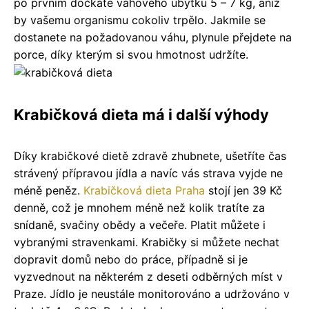
po prvním dočkáte váhového úbytku 5 – 7 kg, aniž
by vašemu organismu cokoliv trpělo. Jakmile se
dostanete na požadovanou váhu, plynule přejdete na
porce, díky kterým si svou hmotnost udržíte.
Krabičková dieta má i další výhody
Díky krabičkové dietě zdravě zhubnete, ušetříte čas
strávený přípravou jídla a navíc vás strava vyjde ne
méně peněz.
Krabičková dieta Praha
stojí jen 39 Kč
denně, což je mnohem méně než kolik tratíte za
snídaně, svačiny obědy a večeře. Platit můžete i
vybranými stravenkami. Krabičky si můžete nechat
dopravit domů nebo do práce, případně si je
vyzvednout na některém z deseti odběrných míst v
Praze. Jídlo je neustále monitorováno a udržováno v