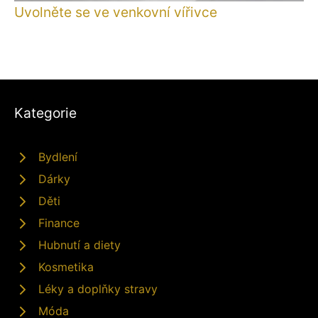
Uvolněte se ve venkovní vířivce
Kategorie
Bydlení
Dárky
Děti
Finance
Hubnutí a diety
Kosmetika
Léky a doplňky stravy
Móda