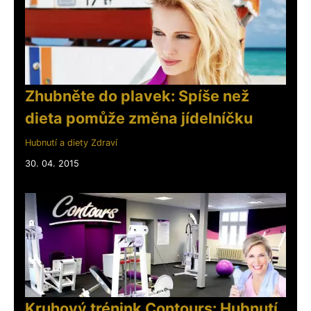
Zhubněte do plavek: Spíše než
dieta pomůže změna jídelníčku
Hubnutí a diety
Zdraví
30. 04. 2015
Kruhový trénink Contours: Hubnutí