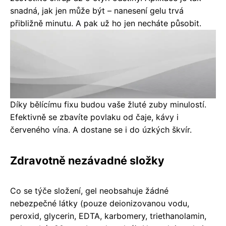
snadná, jak jen může být – nanesení gelu trvá
přibližně minutu. A pak už ho jen necháte působit.
Díky bělícímu fixu budou vaše žluté zuby minulostí.
Efektivně se zbavíte povlaku od čaje, kávy i
červeného vína. A dostane se i do úzkých škvír.
Zdravotně nezávadné složky
Co se týče složení, gel neobsahuje žádné
nebezpečné látky (pouze deionizovanou vodu,
peroxid, glycerin, EDTA, karbomery, triethanolamin,