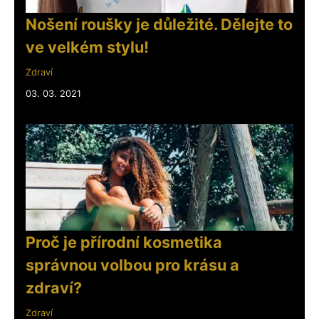
Nošení roušky je důležité. Dělejte to
ve velkém stylu!
Zdraví
03. 03. 2021
Proč je přírodní kosmetika
správnou volbou pro krásu a
zdraví?
Zdraví