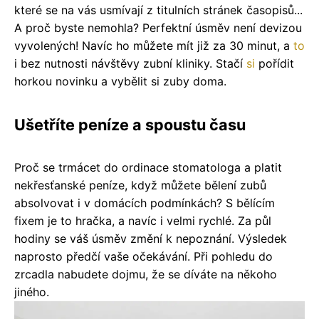
které se na vás usmívají z titulních stránek časopisů...
A proč byste nemohla? Perfektní úsměv není devizou
vyvolených! Navíc ho můžete mít již za 30 minut, a
to
i bez nutnosti návštěvy zubní kliniky. Stačí
si
pořídit
horkou novinku a vybělit si zuby doma.
Ušetříte peníze a spoustu času
Proč se trmácet do ordinace stomatologa a platit
nekřesťanské peníze, když můžete bělení zubů
absolvovat i v domácích podmínkách? S bělícím
fixem je to hračka, a navíc i velmi rychlé. Za půl
hodiny se váš úsměv změní k nepoznání. Výsledek
naprosto předčí vaše očekávání. Při pohledu do
zrcadla nabudete dojmu, že se díváte na někoho
jiného.