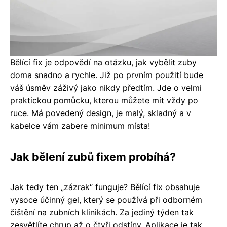
Bělící fix je odpovědí na otázku, jak vybělit zuby
doma snadno a rychle. Již po prvním použití bude
váš úsměv záživý jako nikdy předtím. Jde o velmi
praktickou pomůcku, kterou můžete mít vždy po
ruce. Má povedený design, je malý, skladný a v
kabelce vám zabere minimum místa!
Jak bělení zubů fixem probíhá?
Jak tedy ten „zázrak“ funguje? Bělící fix obsahuje
vysoce účinný gel, který se používá při odborném
čištění na zubních klinikách. Za jediný týden tak
zesvětlíte chrup až o čtyři odstíny. Aplikace je tak