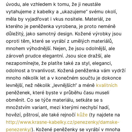
úvodu, ale vzhledem k tomu, že ji neustále
vytahujeme z kabelky a „ukazujeme“ svému okolí,
měla by vyjadřovat i vkus nositele. Materiál, ze
kterého je peněženka vyrobena, je proto neméně
důležitý, jako samotný design. Kožené výrobky jsou
oproti těm, které se vyrábí z umělých materiálů,
mnohem výhodnější. Nejen, že jsou odolnější, ale
zároveň prudce elegantní. Jsou sice dražší, ale
nezapomínejte, že platíte také za styl, eleganci,
odolnost a trvanlivost. Kožená peněženka vám vydrží
mnoho několik let a v konečném součtu je dokonce
levnější, než několik „levnějších“ a méně
kvalitních
peněženek, které byste v průběhu času museli
obměnit. Co se týče materiálu, setkáte se s
množstvím variant, mezi kterými nechybí hadí,
hovězí, pštrosí, ale také rejnočí
kůže
(ty najdete na
http://www.krasne-kabelky.cz/penezenky/damske-
penezenky/
). Kožené peněženky se vyrábí v mnoha