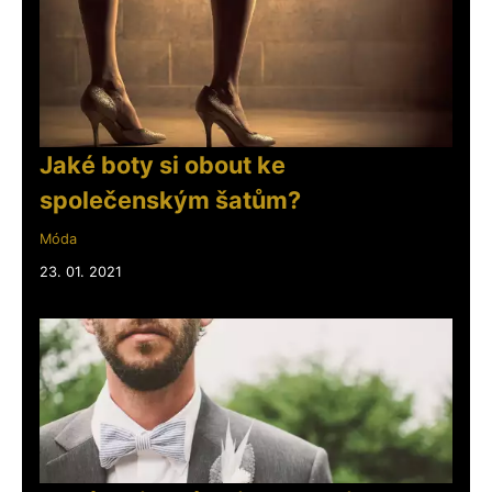
Jaké boty si obout ke
společenským šatům?
Móda
23. 01. 2021