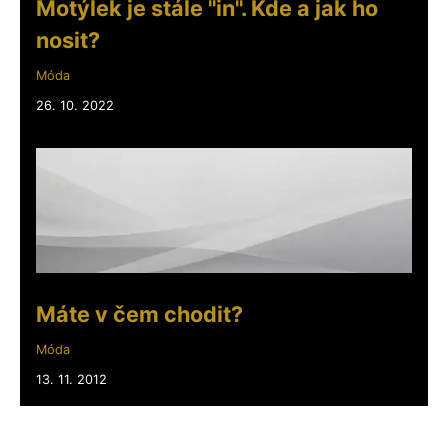
Motýlek je stále "in". Kde a jak ho
nosit?
Móda
26. 10. 2022
Máte v čem chodit?
Móda
13. 11. 2012