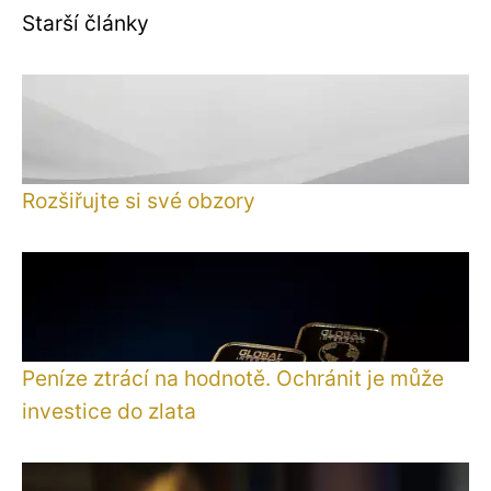
Starší články
Rozšiřujte si své obzory
Peníze ztrácí na hodnotě. Ochránit je může
investice do zlata