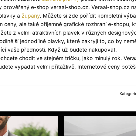
 prověřený e-shop veraal-shop.cz. Veraal-shop.cz na
 plavky a
župany
. Můžete si zde pořídit kompletní výb
n ceny, ale také příjemné grafické rozhraní e-shopu, k
ete z velmi atraktivních plavek v různých designový
dlnější jednodílné plavky, které zakryjí to, co by nem
jící vaše přednosti. Když už budete nakupovat,
echcete chodit ve stejném tričku, jako minulý rok. Vera
dete vypadat velmi přitažlivě. Internetové ceny potěš
Kategori