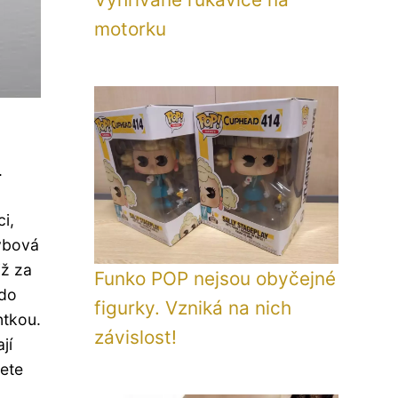
motorku
.
i,
hybová
iž za
Funko POP nejsou obyčejné
do
figurky. Vzniká na nich
ntkou.
závislost!
jí
žete
.