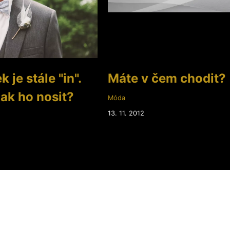
 je stále "in".
Máte v čem chodit?
jak ho nosit?
Móda
13. 11. 2012
2