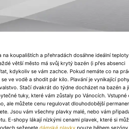
 na koupalištích a přehradách dosáhne ideální teploty
ždé větší město má svůj krytý bazén (i přes absenci
tat, kdykoliv se vám zachce. Pokud nemáte co na prác
se ve vodě a shodit pár kilo. Plavání je vynikající po
valstvo. Stačí dvakrát do týdne docházet na bazén a j
bytečné tuky, které vám zůstaly po Vánocích.
Vstupné 
o, ale můžete cenu regulovat dlouhodobější permane
žete. Jsou vám všechny plavky malé, nebo vám připada
tu. E-shopy lákají nízkými cenami plavek, které si mů
hodech seženete
dámské plavky
pouze během sezóny