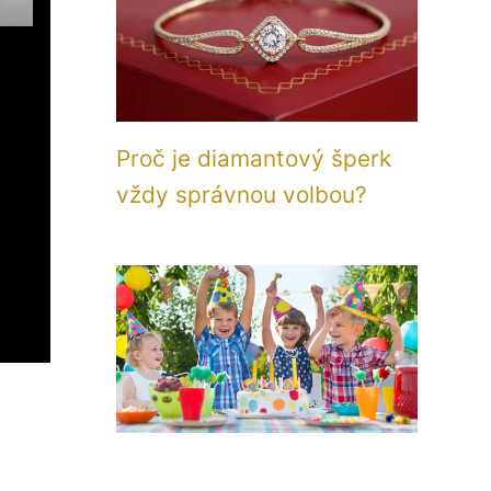
Proč je diamantový šperk
vždy správnou volbou?