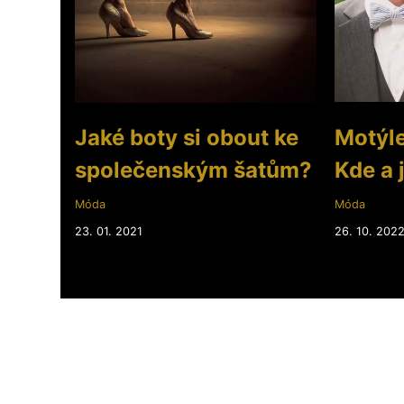
Jaké boty si obout ke
Motýlek
společenským šatům?
Kde a 
Móda
Móda
23. 01. 2021
26. 10. 202