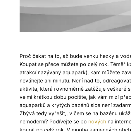
Proč čekat na to, až bude venku hezky a voda
Koupat se přece můžete po celý rok. Téměř ka
atrakcí nazývaný aquapark), kam můžete zaví
neváhejte ani minutu. Není nad to, odreagovat 
aktivita, která rovnoměrně zatěžuje veškeré s
velmi krátkou dobu pocítíte, jak vám mizí pře
aquaparků a krytých bazénů sice není zadarm
Zbývá tedy vyřešit,, v čem se na bazénu uká
nemoderní? Podívejte se po
nových
na interne
koupit po celý rok. V mnoha kamenných obc