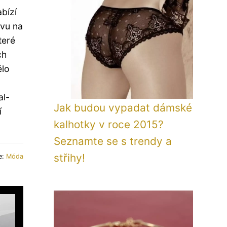
bízí
avu na
teré
ch
ělo
al-
Jak budou vypadat dámské
í
kalhotky v roce 2015?
Seznamte se s trendy a
střihy!
e:
Móda