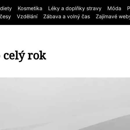
diety
Kosmetika
Léky a doplňky stravy
Móda
P
účesy
Vzdělání
Zábava a volný čas
Zajímavé weby
 celý rok