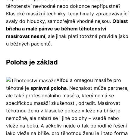
těhotenství nevhodné nebo dokonce nepřípustné?
Klasické masážní techniky, tedy hmaty zpracovávající
svaly do hloubky, samozřejmě vhodné nejsou.
Oblast
břicha a malé pánve se během těhotenství
masírovat nesmí
, ale jinak platí totožná pravidla jako
u běžných pacientů.
Poloha je základ
Alfou a omegou masáže pro
těhotné je
správná poloha
. Neznalost může partnera,
ale také profesionálního maséra, který nemá se
specifickou masáží zkušenosti, odradit. Masírovat
těhotnou ženu v klasické poloze v leže na břiše je
nemožné, ale nabízí se i jiné polohy – vsedě nebo
vleže na boku. A ačkoliv nejde o tak pohodlné řešení
jako vleže na břiše, pro těhotnou ženu je i tato forma