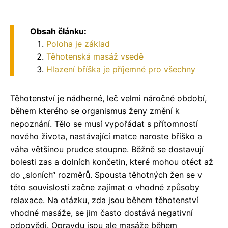
Obsah článku:
Poloha je základ
Těhotenská masáž vsedě
Hlazení bříška je příjemné pro všechny
Těhotenství je nádherné, leč velmi náročné období,
během kterého se organismus ženy změní k
nepoznání. Tělo se musí vypořádat s přítomností
nového života, nastávající matce naroste bříško a
váha většinou prudce stoupne. Běžně se dostavují
bolesti zas a dolních končetin, které mohou otéct až
do „sloních“ rozměrů. Spousta těhotných žen se v
této souvislosti začne zajímat o vhodné způsoby
relaxace. Na otázku, zda jsou během těhotenství
vhodné masáže, se jim často dostává negativní
odpovědi. Opravdu jsou ale masáže během