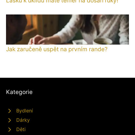
Lásku k úklidu máte téměř na dosah ruky!
Jak zaručeně uspět na prvním rande?
Kategorie
Bydlení
Dárky
Děti