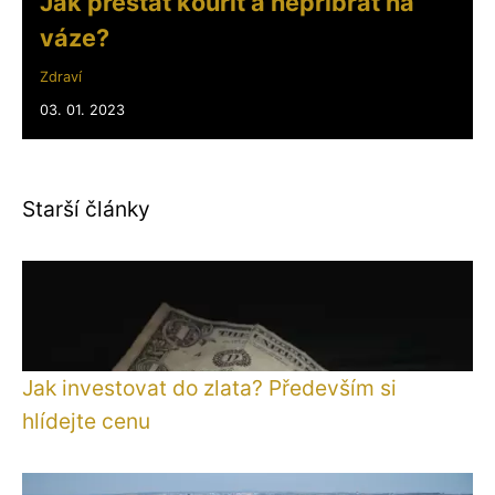
Jak přestat kouřit a nepřibrat na
váze?
Zdraví
03. 01. 2023
Starší články
Jak investovat do zlata? Především si
hlídejte cenu