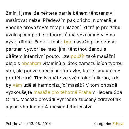
Zmínili jsme, že některé partie během těhotenství
masírovat nelze. Především pak břicho, nicméně je
vhodné provozovat terapii hlazení, která je pro ženu
uvolňující a podle odborníků má významný vliv na
vývoj dítěte. Bude-li tento
typ
masáže provozovat
partner, vytvoří se mezi jím, těhotnou ženou a
dítětem intenzivní pouto. Lze
použít
také masážní
oleje s
obsahem
vitamínů a látek zamezujících tvorbu
strií, ale pouze speciální přípravky, které jsou určeny
pro těhotné.
Tip:
Nemáte ve svém okolí nikoho, kdo
by
vám
udělal harmonizující masáž? V tom případě
vyzkoušejte
masáže pro těhotné Praha
v Hedera Spa
Clinic. Masáže provádí výhradně zkušený zdravotník
a jsou vhodné od 4. měsíce těhotenství.
Publikováno: 13. 08. 2014
Kategorie:
Zdraví