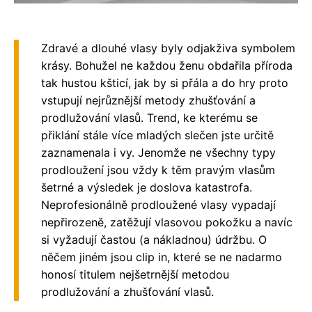
Zdravé a dlouhé vlasy byly odjakživa symbolem
krásy. Bohužel ne každou ženu obdařila příroda
tak hustou kšticí, jak by si přála a do hry proto
vstupují nejrůznější metody zhušťování a
prodlužování vlasů. Trend, ke kterému se
přiklání stále více mladých slečen jste určitě
zaznamenala i vy. Jenomže ne všechny typy
prodloužení jsou vždy k těm pravým vlasům
šetrné a výsledek je doslova katastrofa.
Neprofesionálně prodloužené vlasy vypadají
nepřirozeně, zatěžují vlasovou pokožku a navíc
si vyžadují častou (a nákladnou) údržbu. O
něčem jiném jsou clip in, které se ne nadarmo
honosí titulem nejšetrnější metodou
prodlužování a zhušťování vlasů.