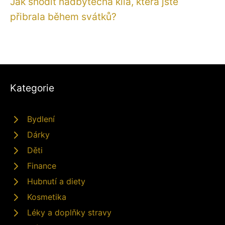
Jak shodit nadbytečná kila, která jste
přibrala během svátků?
Kategorie
Bydlení
Dárky
Děti
Finance
Hubnutí a diety
Kosmetika
Léky a doplňky stravy