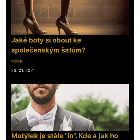
Jaké boty si obout ke
společenským šatům?
Móda
23. 01. 2021
Motýlek je stále "in". Kde a jak ho