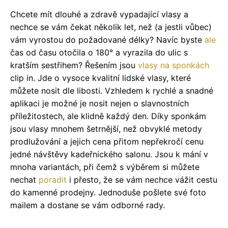
Chcete mít dlouhé a zdravě vypadající vlasy a
nechce se vám čekat několik let, než (a jestli vůbec)
vám vyrostou do požadované délky? Navíc byste
ale
čas od času otočila o 180° a vyrazila do ulic s
kratším sestřihem? Řešením jsou
vlasy na sponkách
clip in. Jde o vysoce kvalitní lidské vlasy, které
můžete nosit dle libosti. Vzhledem k rychlé a snadné
aplikaci je možné je nosit nejen o slavnostních
příležitostech, ale klidně každý den. Díky sponkám
jsou vlasy mnohem šetrnější, než obvyklé metody
prodlužování a jejich cena přitom nepřekročí cenu
jedné návštěvy kadeřnického salonu. Jsou k mání v
mnoha variantách, při čemž s výběrem si můžete
nechat
poradit
i přesto, že se vám nechce vážit cestu
do kamenné prodejny. Jednoduše pošlete své foto
mailem a dostane se vám odborné rady.