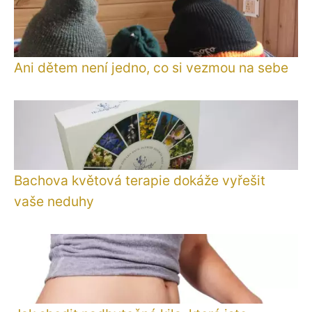
Ani dětem není jedno, co si vezmou na sebe
Bachova květová terapie dokáže vyřešit
vaše neduhy