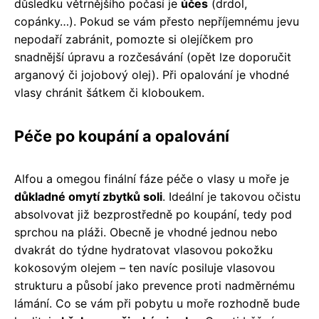
důsledku větrnějšího počasí je
účes
(drdol,
copánky…). Pokud se vám přesto nepříjemnému jevu
nepodaří zabránit, pomozte si olejíčkem pro
snadnější úpravu a rozčesávání (opět lze doporučit
arganový či jojobový olej). Při opalování je vhodné
vlasy chránit šátkem či kloboukem.
Péče po koupání a opalování
Alfou a omegou finální fáze péče o vlasy u moře je
důkladné omytí zbytků soli
. Ideální je takovou očistu
absolvovat již bezprostředně po koupání, tedy pod
sprchou na pláži. Obecně je vhodné jednou nebo
dvakrát do týdne hydratovat vlasovou pokožku
kokosovým olejem – ten navíc posiluje vlasovou
strukturu a působí jako prevence proti nadměrnému
lámání. Co se vám při pobytu u moře rozhodně bude