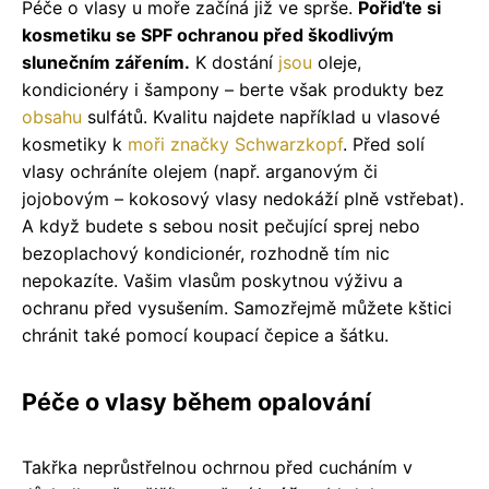
Péče o vlasy u moře začíná již ve sprše.
Pořiďte si
kosmetiku se SPF ochranou před škodlivým
slunečním zářením.
K dostání
jsou
oleje,
kondicionéry i šampony – berte však produkty bez
obsahu
sulfátů. Kvalitu najdete například u vlasové
kosmetiky k
moři
značky
Schwarzkopf
. Před solí
vlasy ochráníte olejem (např. arganovým či
jojobovým – kokosový vlasy nedokáží plně vstřebat).
A když budete s sebou nosit pečující sprej nebo
bezoplachový kondicionér, rozhodně tím nic
nepokazíte. Vašim vlasům poskytnou výživu a
ochranu před vysušením. Samozřejmě můžete kštici
chránit také pomocí koupací čepice a šátku.
Péče o vlasy během opalování
Takřka neprůstřelnou ochrnou před cucháním v