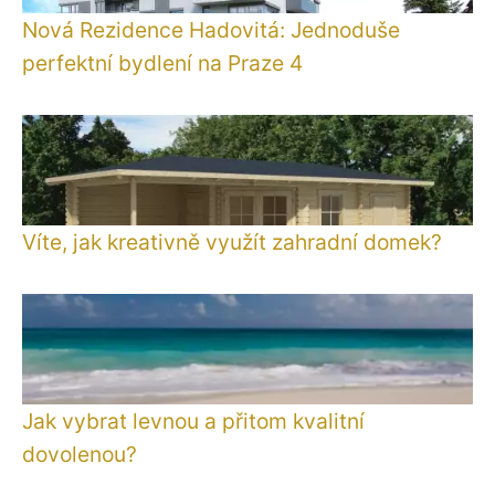
Nová Rezidence Hadovitá: Jednoduše
perfektní bydlení na Praze 4
Víte, jak kreativně využít zahradní domek?
Jak vybrat levnou a přitom kvalitní
dovolenou?