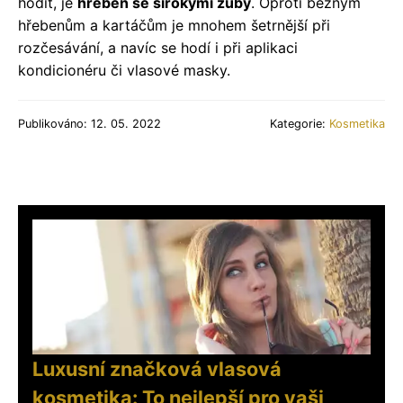
hodit, je
hřeben se širokými zuby
. Oproti běžným
hřebenům a kartáčům je mnohem šetrnější při
rozčesávání, a navíc se hodí i při aplikaci
kondicionéru či vlasové masky.
Publikováno: 12. 05. 2022
Kategorie:
Kosmetika
Luxusní značková vlasová
kosmetika: To nejlepší pro vaši