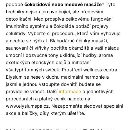
podobě
čokoládové nebo medové masáže
? Tyto
techniky nejsou jen uvolňující, ale především
detoxikační. Med prospívá celkovému fungování
imunitního systému a čokoláda potlačí projevy
celulitidy. Vyberte si proceduru, která vám vyhovuje
a nechte se hýčkat. Blahodárné účinky masáží,
saunování či vířivky pocítíte okamžitě a vaši náladu
umocní libozvučné tóny uklidňující hudby, aroma
exotických éterických olejů a mihotání
všudypřítomných svíček. Prostředí wellness centra
Elysium se nese v duchu maximální harmonie a
jakmile jednou vstoupíte dovnitř, budete se
pravidelně vracet. Další
informace
o jednotlivých
procedurách a platný ceník najdete na
www.elysiumspa.cz. Nezapomeňte sledovat speciální
akce a balíčky, díky kterým ušetříte.