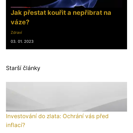
Jak přestat kouřit a nepřibrat na
váze?
Zdraví
03. 01. 2023
Starší články
Investování do zlata: Ochrání vás před
inflací?