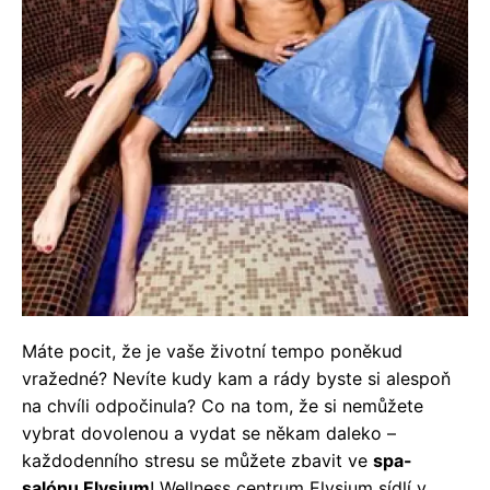
Máte pocit, že je vaše životní tempo poněkud
vražedné? Nevíte kudy kam a rády byste si alespoň
na chvíli odpočinula? Co na tom, že si nemůžete
vybrat dovolenou a vydat se někam daleko –
každodenního stresu se můžete zbavit ve
spa-
salónu Elysium
!
Wellness centrum Elysium sídlí v