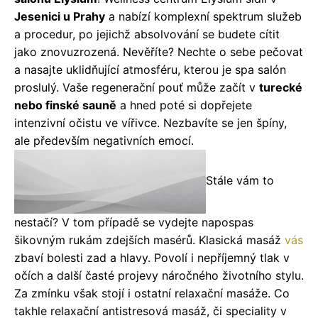
Jesenici u Prahy
a nabízí komplexní spektrum služeb
a procedur, po jejichž absolvování se budete cítit
jako znovuzrozená. Nevěříte? Nechte o sebe pečovat
a nasajte uklidňující atmosféru, kterou je spa salón
proslulý. Vaše regenerační pouť může začít v
turecké
nebo finské sauně
a hned poté si dopřejete
intenzivní očistu ve vířivce. Nezbavíte se jen špíny,
ale především negativních emocí.
Stále vám to
nestačí? V tom případě se vydejte napospas
šikovným rukám zdejších masérů. Klasická masáž
vás
zbaví bolesti zad a hlavy. Povolí i nepříjemný tlak v
očích a další časté projevy náročného životního stylu.
Za zmínku však stojí i ostatní relaxační masáže. Co
takhle relaxační antistresová masáž, či speciality v