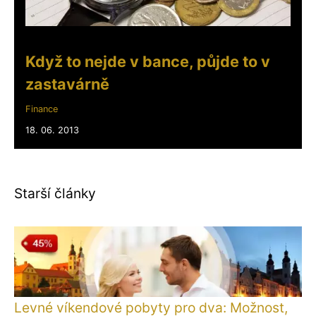
Když to nejde v bance, půjde to v
zastavárně
Finance
18. 06. 2013
Starší články
Levné víkendové pobyty pro dva: Možnost,