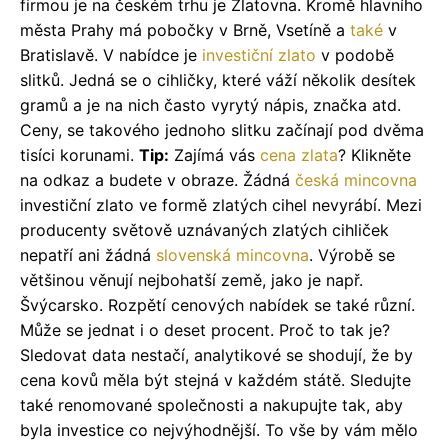
firmou je na českém trhu je Zlatovna. Kromě hlavního
města Prahy má pobočky v Brně, Vsetíně a
také
v
Bratislavě. V nabídce je
investiční zlato
v podobě
slitků. Jedná se o cihličky, které váží několik desítek
gramů a je na nich často vyrytý nápis, značka atd.
Ceny, se takového jednoho slitku začínají pod dvěma
tisíci korunami.
Tip:
Zajímá vás
cena zlata
? Klikněte
na odkaz a budete v obraze. Žádná
česká mincovna
investiční zlato ve formě zlatých cihel nevyrábí. Mezi
producenty světově uznávaných zlatých cihliček
nepatří ani žádná
slovenská mincovna
. Výrobě se
většinou věnují nejbohatší země, jako je např.
Švýcarsko. Rozpětí cenových nabídek se také různí.
Může se jednat i o deset procent. Proč to tak je?
Sledovat data nestačí, analytikové se shodují, že by
cena kovů měla být stejná v každém státě. Sledujte
také renomované společnosti a nakupujte tak, aby
byla investice co nejvýhodnější. To vše by vám mělo