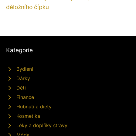
děložního čípku
Kategorie
Bydlení
Dárky
Děti
Finance
Hubnutí a diety
Kosmetika
Léky a doplňky stravy
Móda