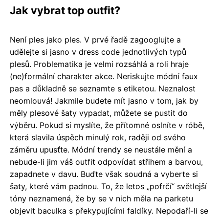
Jak vybrat top outfit?
Není ples jako ples. V prvé řadě zagooglujte a
udělejte si jasno v dress code jednotlivých typů
plesů. Problematika je velmi rozsáhlá a roli hraje
(ne)formální charakter akce. Neriskujte módní faux
pas a důkladně se seznamte s etiketou. Neznalost
neomlouvá! Jakmile budete mít jasno v tom, jak by
měly plesové šaty vypadat, můžete se pustit do
výběru. Pokud si myslíte, že přítomné oslníte v róbě,
která slavila úspěch minulý rok, raději od svého
záměru upusťte. Módní trendy se neustále mění a
nebude-li jim váš outfit odpovídat střihem a barvou,
zapadnete v davu. Buďte však soudná a vyberte si
šaty, které vám padnou. To, že letos „pofrčí“ světlejší
tóny neznamená, že by se v nich měla na parketu
objevit baculka s překypujícími faldíky. Nepodaří-li se