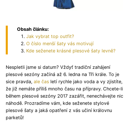
Obsah článku:
Jak vybrat top outfit?
O číslo menší šaty vás motivují
Kde seženete krásné plesové šaty levně?
Nespletli jsme si datum? Vždyť tradiční zahájení
plesové sezóny začíná až 6. ledna na Tři krále. To je
sice pravda,
ale
čas
letí rychle jako voda a vy zjistíte,
že již nemáte příliš mnoho času na přípravy. Chcete-li
během plesové sezóny 2017 zazářit, nenechávejte nic
náhodě. Prozradíme vám, kde seženete stylové
plesové šaty a jaká opatření z vás učiní královnu
parketů!