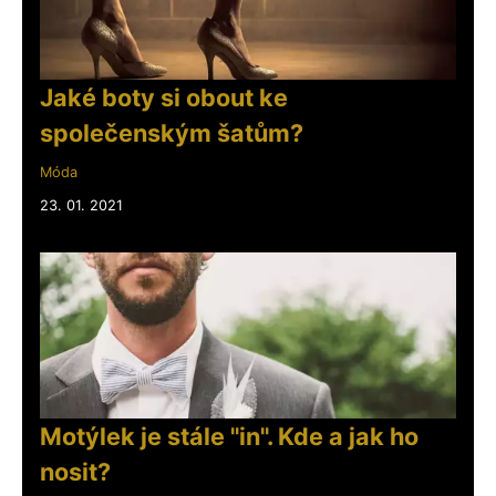
Jaké boty si obout ke
společenským šatům?
Móda
23. 01. 2021
Motýlek je stále "in". Kde a jak ho
nosit?