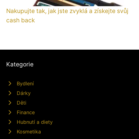
Nakupujte tak, jak jste zvyklá a získejte svůj
cash back
Kategorie
Bydlení
Dárky
Děti
Finance
Hubnutí a diety
Kosmetika