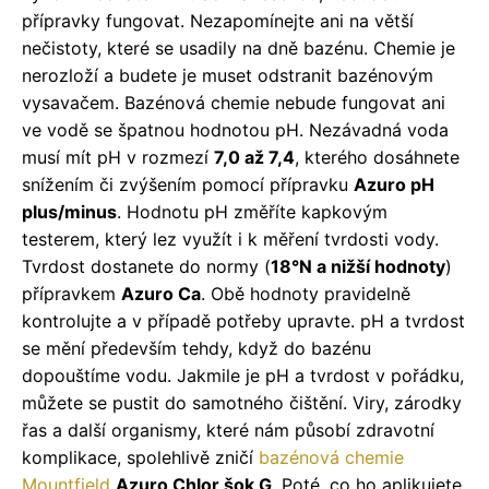
přípravky fungovat. Nezapomínejte ani na větší
nečistoty, které se usadily na dně bazénu. Chemie je
nerozloží a budete je muset odstranit bazénovým
vysavačem. Bazénová chemie nebude fungovat ani
ve vodě se špatnou hodnotou pH. Nezávadná voda
musí mít pH v rozmezí
7,0 až 7,4
, kterého dosáhnete
snížením či zvýšením pomocí přípravku
Azuro pH
plus/minus
. Hodnotu pH změříte kapkovým
testerem, který lez využít i k měření tvrdosti vody.
Tvrdost dostanete do normy (
18°N a nižší hodnoty
)
přípravkem
Azuro Ca
. Obě hodnoty pravidelně
kontrolujte a v případě potřeby upravte. pH a tvrdost
se mění především tehdy, když do bazénu
dopouštíme vodu. Jakmile je pH a tvrdost v pořádku,
můžete se pustit do samotného čištění. Viry, zárodky
řas a další organismy, které nám působí zdravotní
komplikace, spolehlivě zničí
bazénová chemie
Mountfield
Azuro Chlor šok G
. Poté, co ho aplikujete,