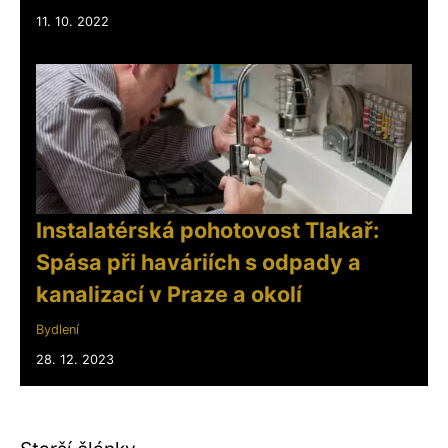
11. 10. 2022
Instalatérská pohotovost Tlakař:
Spása při haváriích s odpady a
kanalizací v Praze a okolí
Bydlení
28. 12. 2023