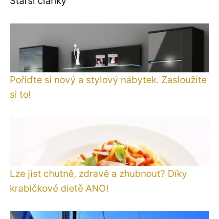
Starší články
Pořiďte si nový a stylový nábytek. Zasloužíte
si to!
Lze jíst chutně, zdravě a zhubnout? Díky
krabičkové dietě ANO!