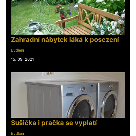
Zahradní nábytek láká k posezení
Bydlení
15. 09. 2021
Sušička i pračka se vyplatí
Bydlení