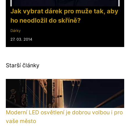
Jak vybrat dárek pro muže tak, aby
ho neodložil do skříně?
Dárky
27. 03. 2014
Starší články
Moderní LED osvětlení je dobrou volbou i pro
vaše město