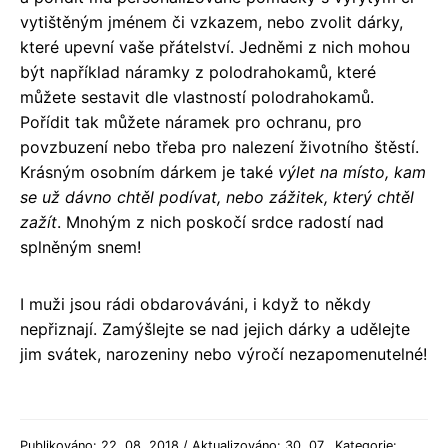
vytištěným jménem či vzkazem, nebo zvolit dárky,
které upevní vaše přátelství. Jedněmi z nich mohou
být například náramky z polodrahokamů, které
můžete sestavit dle vlastností polodrahokamů.
Pořídit tak můžete náramek pro ochranu, pro
povzbuzení nebo třeba pro nalezení životního štěstí.
Krásným osobním dárkem je také
výlet na místo, kam
se už dávno chtěl podívat, nebo zážitek, který chtěl
zažít
. Mnohým z nich poskočí srdce radostí nad
splněným snem!
I muži jsou rádi obdarováváni, i když to někdy
nepřiznají. Zamýšlejte se nad jejich dárky a udělejte
jim svátek, narozeniny nebo výročí nezapomenutelné!
Publikováno: 22. 08. 2018 / Aktualizováno: 30. 07.
Kategorie: