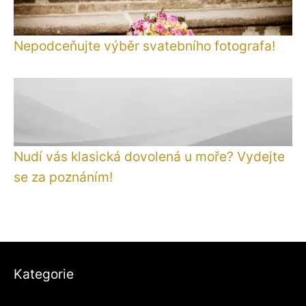
Nepodceňujte výběr svatebního fotografa!
Nudí vás klasická dovolená u moře? Vydejte
se za poznáním!
Kategorie