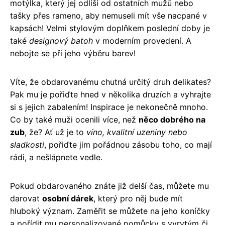
motýlka, který jej odliší od ostatních mužů nebo
tašky přes rameno, aby nemuseli mít vše nacpané v
kapsách! Velmi stylovým doplňkem poslední doby je
také
designový batoh
v moderním provedení. A
nebojte se při jeho výběru barev!
Víte, že obdarovanému chutná určitý druh delikates?
Pak mu je pořiďte hned v několika druzích a vyhrajte
si s jejich zabalením! Inspirace je nekonečně mnoho.
Co by také muži ocenili více, než
něco dobrého na
zub
, že? Ať už je to
víno, kvalitní uzeniny nebo
sladkosti
, pořiďte jim pořádnou zásobu toho, co mají
rádi, a nešlápnete vedle.
Pokud obdarovaného znáte již delší čas, můžete mu
darovat
osobní dárek
, který pro něj bude mít
hluboký význam. Zaměřit se můžete na jeho koníčky
a pořídit mu personalizované pomůcky s vyrytým či