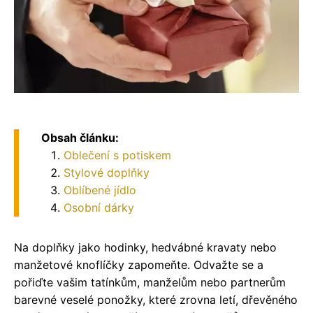
Obsah článku:
Oblečení s potiskem
Stylové doplňky
Oblíbené jídlo
Osobní dárky
Na doplňky jako hodinky, hedvábné kravaty nebo
manžetové knoflíčky zapomeňte. Odvažte se a
pořiďte vašim tatínkům, manželům nebo partnerům
barevné veselé ponožky, které zrovna letí, dřevěného