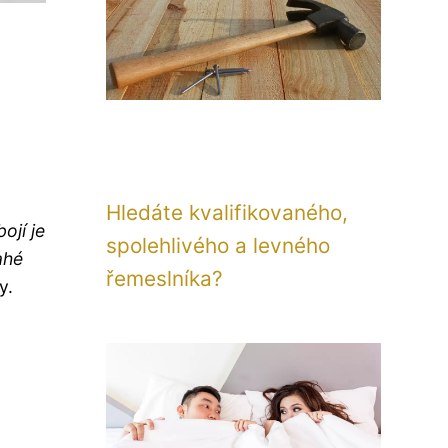
Hledáte kvalifikovaného,
ojí je
spolehlivého a levného
ahé
řemeslníka?
y.