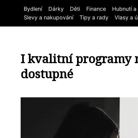
Bydlení
Dárky
Děti
Finance
Hubnutí a 
Slevy a nakupování
Tipy a rady
Vlasy a 
I kvalitní programy
dostupné