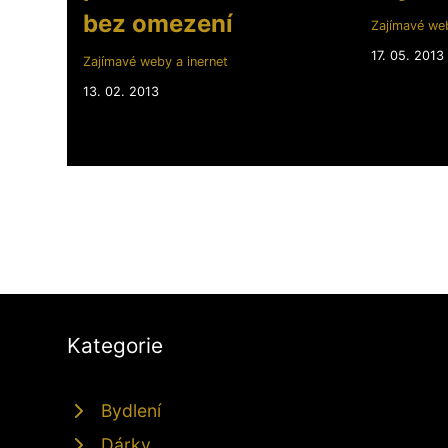
bez omezení
Zajímavé web
17. 05. 2013
Zajímavé weby a inernet
13. 02. 2013
Kategorie
Bydlení
Dárky