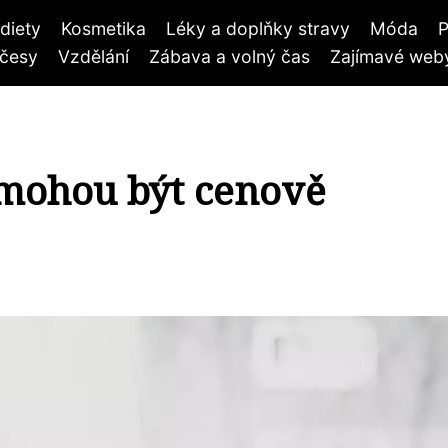
diety
Kosmetika
Léky a doplňky stravy
Móda
P
účesy
Vzdělání
Zábava a volný čas
Zajímavé weby
 mohou být cenově