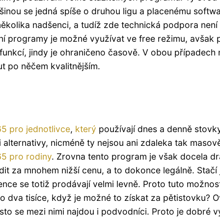
šinou se jedná spíše o druhou ligu a placenému softw
ěkolika nadšenci, a tudíž zde technická podpora není
tní programy je možné využívat ve free režimu, avšak
nkcí, jindy je ohraničeno časově. V obou případech 
t po něčem kvalitnějším.
5 pro jednotlivce
,
který
používají dnes a denně stovk
 i alternativy, nicméně ty nejsou ani zdaleka tak masov
65 pro rodiny
. Zrovna tento program je však docela dr
it za mnohem nižší cenu, a to dokonce legálně. Stačí 
ence se totiž prodávají velmi levně. Proto tuto možnos
ěco dva tisíce, když je možné to získat za pětistovku?
to se mezi nimi najdou i podvodníci. Proto je dobré v