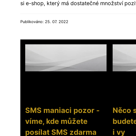
si e-shop, který má dostatečné množství pozit
Publikováno: 25. 07. 2022
SMS maniaci pozor -
Něco s
víme, kde můžete
budet
posílat SMS zdarma
i vy