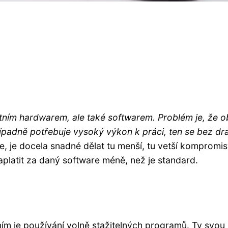
tním hardwarem, ale také softwarem. Problém je, že ob
ípadně potřebuje vysoký výkon k práci, ten se bez dr
 je docela snadné dělat tu menší, tu vetší kompromis
aplatit za daný software méně, než je standard.
ím je používání volně stažitelných programů. Ty svou