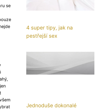
aru se
 pouze
nejde
4 super tipy, jak na
pestřejší sex
y
ě
ahý,
jen
t
 Ovšem
Jednoduše dokonalé
ybrat