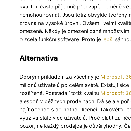
kvalitou často příjemně překvapí, nicméně vět
nemohou rovnat. Jsou totiž obvykle tvořeny n
zrovna na vysoké úrovni. Ovšem i velmi kvali
omezeně. Někdy je omezení dané množstvím fu
o zcela funkční software. Proto je
lepší
sáhnou
Alternativa
Dobrým příkladem za všechny je
Microsoft 36
milionů uživatelů po celém světě. Existují sice
rozšířené. Postrádají totiž kvalitu
Microsoft 3
alespoň v běžných prodejnách. Dá se ale poříd
najít obchod s druhotnou licencí. Takovéto lic
využívá stále více uživatelů. Proč platit za n
pozor, ne každý prodejce je důvěryhodný. Čas