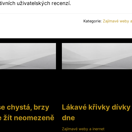
ivních uživatelských recenzí.
Kategorie:
Zajímavé weby a
e chystá, brzy
Lákavé křivky dívky
e žít neomezeně
dne
Zajímavé weby a inernet