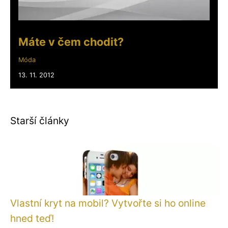
Máte v čem chodit?
Móda
13. 11. 2012
Starší články
Vlastní kryt na mobil? Vytvořte si ho online
hned teď!