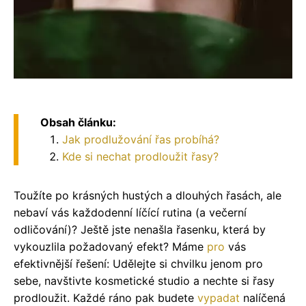
Obsah článku:
Jak prodlužování řas probíhá?
Kde si nechat prodloužit řasy?
Toužíte po krásných hustých a dlouhých řasách, ale
nebaví vás každodenní líčící rutina (a večerní
odličování)? Ještě jste nenašla řasenku, která by
vykouzlila požadovaný efekt? Máme
pro
vás
efektivnější řešení: Udělejte si chvilku jenom pro
sebe, navštivte kosmetické studio a nechte si řasy
prodloužit. Každé ráno pak budete
vypadat
nalíčená