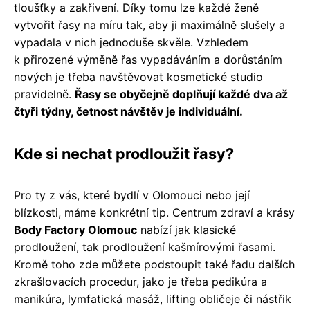
tloušťky a zakřivení. Díky tomu lze každé ženě
vytvořit řasy na míru tak, aby ji maximálně slušely a
vypadala v nich jednoduše skvěle. Vzhledem
k přirozené výměně řas vypadáváním a dorůstáním
nových je třeba navštěvovat kosmetické studio
pravidelně.
Řasy se obyčejně doplňují každé dva až
čtyři týdny, četnost návštěv je individuální.
Kde si nechat prodloužit řasy?
Pro ty z vás, které bydlí v Olomouci nebo její
blízkosti, máme konkrétní tip. Centrum zdraví a krásy
Body Factory Olomouc
nabízí jak klasické
prodloužení, tak prodloužení kašmírovými řasami.
Kromě toho zde můžete podstoupit také řadu dalších
zkrašlovacích procedur, jako je třeba pedikúra a
manikúra, lymfatická masáž, lifting obličeje či nástřik