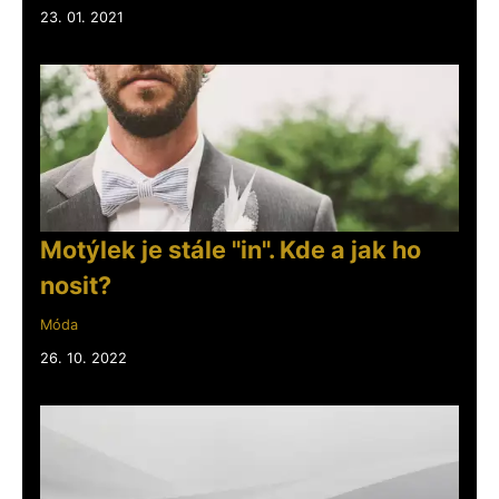
23. 01. 2021
Motýlek je stále "in". Kde a jak ho
nosit?
Móda
26. 10. 2022