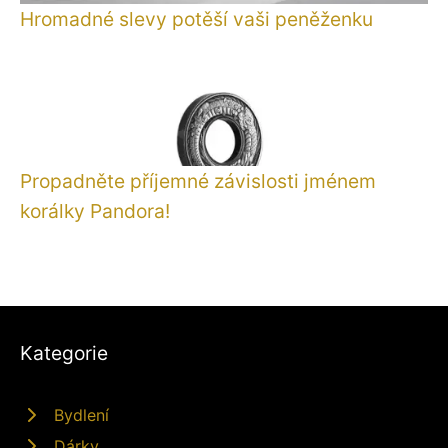
Hromadné slevy potěší vaši peněženku
Propadněte příjemné závislosti jménem
korálky Pandora!
Kategorie
Bydlení
Dárky