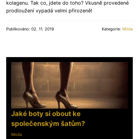
kolagenu. Tak co, jdete do toho? Vkusně provedené
prodloužení vypadá velmi přirozeně!
Publikováno: 02. 11. 2019
Kategorie:
Móda
Jaké boty si obout ke
společenským šatům?
Móda