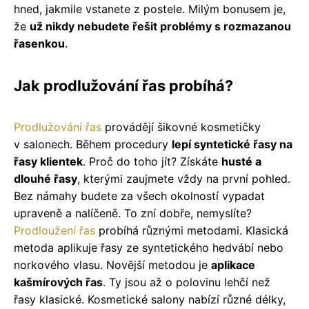
hned, jakmile vstanete z postele. Milým bonusem je,
že
už nikdy nebudete řešit problémy s rozmazanou
řasenkou
.
Jak prodlužování řas probíhá?
Prodlužování řas
provádějí šikovné kosmetičky
v salonech. Během procedury
lepí syntetické řasy na
řasy klientek
. Proč do toho jít? Získáte
husté a
dlouhé řasy
, kterými zaujmete vždy na první pohled.
Bez námahy budete za všech okolností vypadat
upraveně a nalíčeně. To zní dobře, nemyslíte?
Prodloužení řas
probíhá různými metodami. Klasická
metoda aplikuje řasy ze syntetického hedvábí nebo
norkového vlasu. Novější metodou je
aplikace
kašmírových řas
. Ty jsou až o polovinu lehčí než
řasy klasické. Kosmetické salony nabízí různé délky,