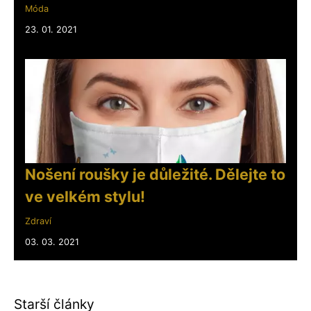
Móda
23. 01. 2021
Nošení roušky je důležité. Dělejte to
ve velkém stylu!
Zdraví
03. 03. 2021
Starší články