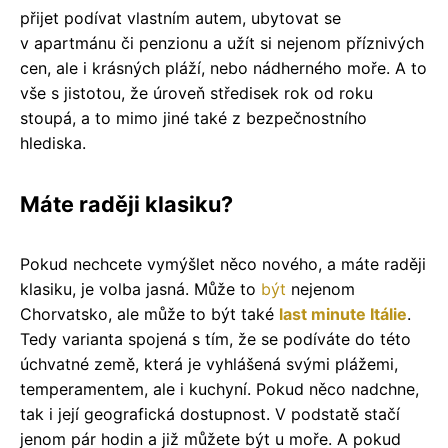
přijet podívat vlastním autem, ubytovat se
v apartmánu či penzionu a užít si nejenom příznivých
cen, ale i krásných pláží, nebo nádherného moře. A to
vše s jistotou, že úroveň středisek rok od roku
stoupá, a to mimo jiné také z bezpečnostního
hlediska.
Máte raději klasiku?
Pokud nechcete vymýšlet něco nového, a máte raději
klasiku, je volba jasná. Může to
být
nejenom
Chorvatsko, ale může to být také
last minute Itálie
.
Tedy varianta spojená s tím, že se podíváte do této
úchvatné země, která je vyhlášená svými plážemi,
temperamentem, ale i kuchyní. Pokud něco nadchne,
tak i její geografická dostupnost. V podstatě stačí
jenom pár hodin a již můžete být u moře. A pokud