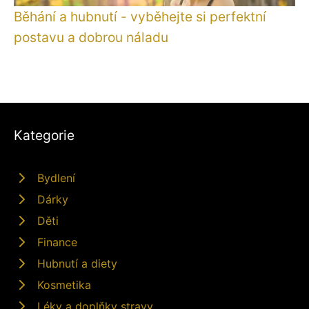
Běhání a hubnutí - vyběhejte si perfektní
postavu a dobrou náladu
Kategorie
Bydlení
Dárky
Děti
Finance
Hubnutí a diety
Kosmetika
Léky a doplňky stravy