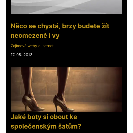
Něco se chystá, brzy budete žít
neomezeně i vy
Zajímavé weby a inernet
17. 05. 2013
Jaké boty si obout ke
společenským šatům?