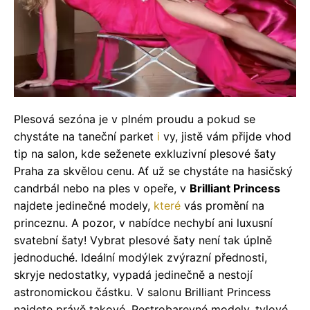
Plesová sezóna je v plném proudu a pokud se
chystáte na taneční parket
i
vy, jistě vám přijde vhod
tip na salon, kde seženete exkluzivní plesové šaty
Praha za skvělou cenu. Ať už se chystáte na hasičský
candrbál nebo na ples v opeře, v
Brilliant Princess
najdete jedinečné modely,
které
vás promění na
princeznu. A pozor, v nabídce nechybí ani luxusní
svatební šaty! Vybrat plesové šaty není tak úplně
jednoduché. Ideální modýlek zvýrazní přednosti,
skryje nedostatky, vypadá jedinečně a nestojí
astronomickou částku. V salonu Brilliant Princess
najdete právě takové. Pestrobarevné modely, tylové