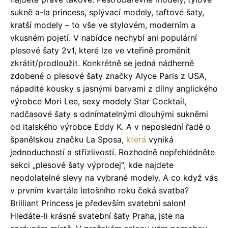
sukně a-la princess, splývací modely, taftové šaty,
kratší modely – to vše ve stylovém, moderním a
vkusném pojetí. V nabídce nechybí ani populární
plesové šaty 2v1, které lze ve vteřině proměnit
zkrátit/prodloužit. Konkrétně se jedná nádherně
zdobené o plesové šaty značky Alyce Paris z USA,
nápadité kousky s jasnými barvami z dílny anglického
výrobce Mori Lee, sexy modely Star Cocktail,
nadčasové šaty s odnímatelnými dlouhými sukněmi
od italského výrobce Eddy K. A v neposlední řadě o
španělskou značku La Sposa,
která
vyniká
jednoduchostí a střízlivostí. Rozhodně nepřehlédněte
sekci „plesové šaty výprodej“, kde najdete
neodolatelné slevy na vybrané modely. A co když vás
v prvním kvartále letošního roku čeká svatba?
Brilliant Princess je především svatební salon!
Hledáte-li krásné svatební šaty Praha, jste na