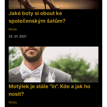
Jaké boty si obout ke
společenským šatům?
Móda
23. 01. 2021
Motýlek je stále "in". Kde a jak ho
nosit?
Móda