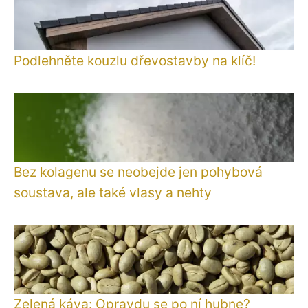
Podlehněte kouzlu dřevostavby na klíč!
Bez kolagenu se neobejde jen pohybová
soustava, ale také vlasy a nehty
Zelená káva: Opravdu se po ní hubne?