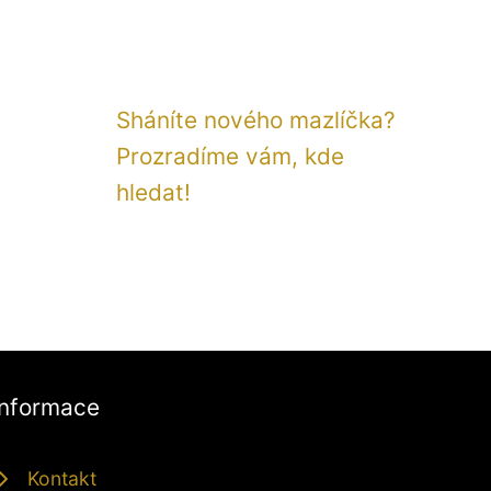
Sháníte nového mazlíčka?
Prozradíme vám, kde
hledat!
Informace
Kontakt