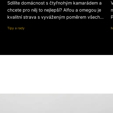
Sdílíte domácnost s čtyřnohým kamarádem a
V
chcete pro něj to nejlepší? Alfou a omegou je
n
kvalitní strava s vyváženým poměrem všech...
P
Tipy a rady
M