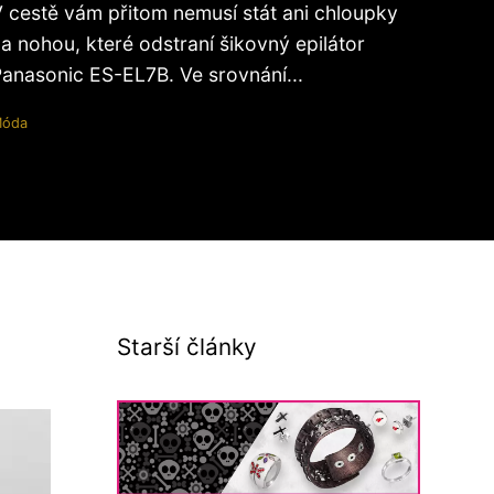
 cestě vám přitom nemusí stát ani chloupky
a nohou, které odstraní šikovný epilátor
anasonic ES-EL7B. Ve srovnání...
óda
Starší články