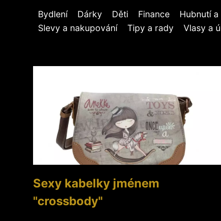
Bydlení
Dárky
Děti
Finance
Hubnutí a 
Slevy a nakupování
Tipy a rady
Vlasy a 
Sexy kabelky jménem
"crossbody"