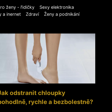
ro ženy - řidičky
Sexy elektronika
 a inernet
Zdraví
Ženy a podnikání
Jak odstranit chloupky
pohodlně, rychle a bezbolestně?