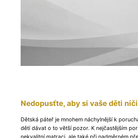
Nedopusťte, aby si vaše děti nič
Dětská páteř je mnohem náchylnější k poruch
dětí dávat o to větší pozor. K nejčastějším
nekvalitní matraci, ale také při nadměrném p