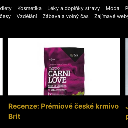
diety
Kosmetika
Léky a doplňky stravy
Móda
P
účesy
Vzdělání
Zábava a volný čas
Zajímavé weby
Recenze: Prémiové české krmivo
Brit