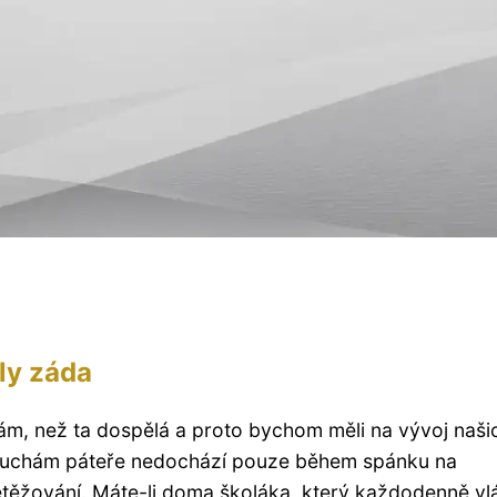
ily záda
ám, než ta dospělá a proto bychom měli na vývoj naši
 poruchám páteře nedochází pouze během spánku na
řetěžování. Máte-li doma školáka, který každodenně vl