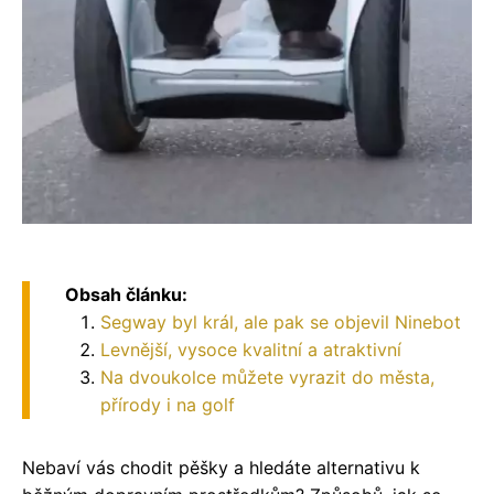
Obsah článku:
Segway byl král, ale pak se objevil Ninebot
Levnější, vysoce kvalitní a atraktivní
Na dvoukolce můžete vyrazit do města,
přírody i na golf
Nebaví vás chodit pěšky a hledáte alternativu k