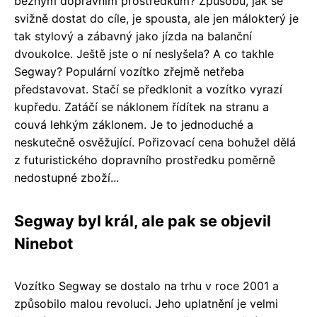
běžným dopravním prostředkům? Způsobů, jak se
svižně dostat do cíle, je spousta, ale jen málokterý je
tak stylový a zábavný jako jízda na balanční
dvoukolce. Ještě jste o ní neslyšela? A co takhle
Segway? Populární vozítko zřejmě netřeba
představovat. Stačí se předklonit a vozítko vyrazí
kupředu. Zatáčí se náklonem řídítek na stranu a
couvá lehkým záklonem. Je to jednoduché a
neskutečně osvěžující. Pořizovací cena bohužel dělá
z futuristického dopravního prostředku poměrně
nedostupné zboží...
Segway byl král, ale pak se objevil
Ninebot
Vozítko Segway se dostalo na trhu v roce 2001 a
způsobilo malou revoluci. Jeho uplatnění je velmi