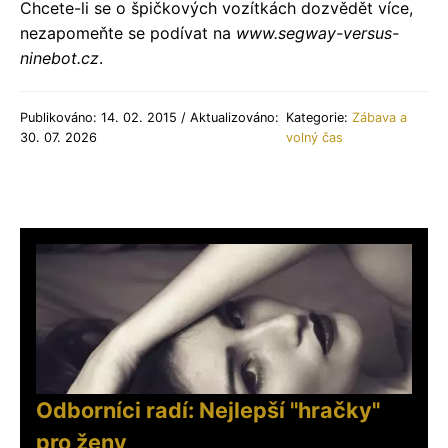
Chcete-li se o špičkových vozítkách dozvědět více,
nezapomeňte se podívat na
www.segway-versus-
ninebot.cz
.
Publikováno: 14. 02. 2015 / Aktualizováno:
Kategorie:
Zábava a
30. 07. 2026
volný čas
Odborníci radí: Nejlepší "hračky"
pro ženy