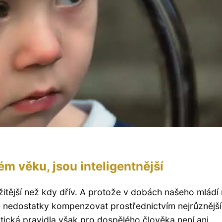
ném věku, jsou inteligentnější
ežitější než kdy dřív. A protože v dobách našeho mládí
e nedostatky kompenzovat prostřednictvím nejrůznějš
tická pravidla však pro dospělého člověka není ani...