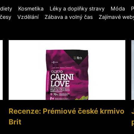
diety
Kosmetika
Léky a doplňky stravy
Móda
P
účesy
Vzdělání
Zábava a volný čas
Zajímavé weby
Recenze: Prémiové české krmivo
Brit