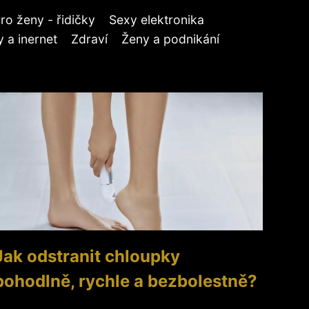
ro ženy - řidičky
Sexy elektronika
 a inernet
Zdraví
Ženy a podnikání
Jak odstranit chloupky
pohodlně, rychle a bezbolestně?