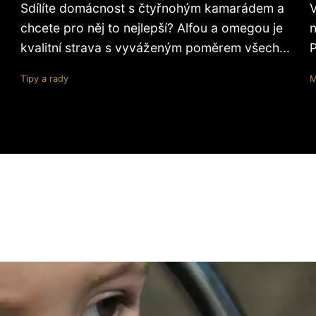
Sdílíte domácnost s čtyřnohým kamarádem a
V
chcete pro něj to nejlepší? Alfou a omegou je
n
kvalitní strava s vyváženým poměrem všech...
P
Tipy a rady
M