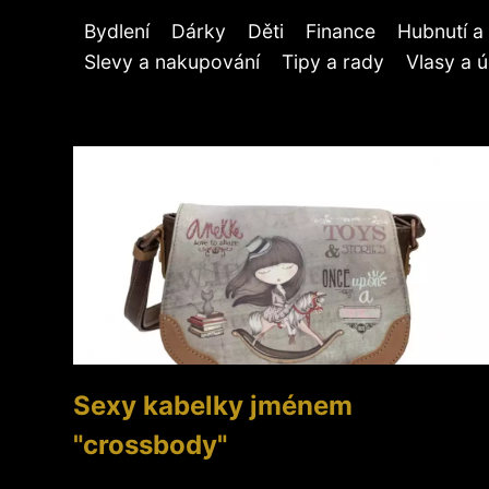
Bydlení
Dárky
Děti
Finance
Hubnutí a 
Slevy a nakupování
Tipy a rady
Vlasy a 
Sexy kabelky jménem
"crossbody"