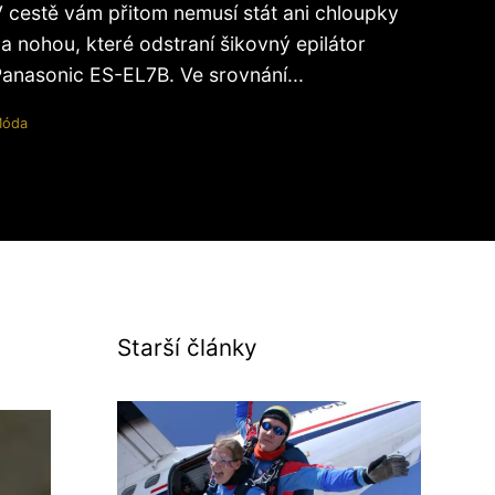
 cestě vám přitom nemusí stát ani chloupky
a nohou, které odstraní šikovný epilátor
anasonic ES-EL7B. Ve srovnání...
óda
Starší články