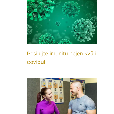
Posilujte imunitu nejen kvůli
covidu!