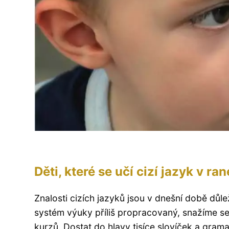
Děti, které se učí cizí jazyk v ra
Znalosti cizích jazyků jsou v dnešní době důl
systém výuky příliš propracovaný, snažíme s
kurzů. Dostat do hlavy tisíce slovíček a grama