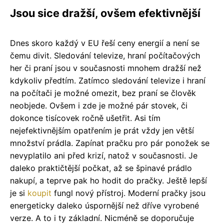
Jsou sice dražší, ovšem efektivnější
Dnes skoro každý v EU řeší ceny energií a není se
čemu divit. Sledování televize, hraní počítačových
her či praní jsou v současnosti mnohem dražší než
kdykoliv předtím. Zatímco sledování televize i hraní
na počítači je možné omezit, bez praní se člověk
neobjede. Ovšem i zde je možné pár stovek, či
dokonce tisícovek ročně ušetřit. Asi tím
nejefektivnějším opatřením je prát vždy jen větší
množství prádla. Zapínat pračku pro pár ponožek se
nevyplatilo ani před krizí, natož v současnosti. Je
daleko praktičtější počkat, až se špinavé prádlo
nakupí, a teprve pak ho hodit do pračky. Ještě lepší
je si
koupit
fungl nový přístroj. Moderní pračky jsou
energeticky daleko úspornější než dříve vyrobené
verze. A to i ty základní. Nicméně se doporučuje