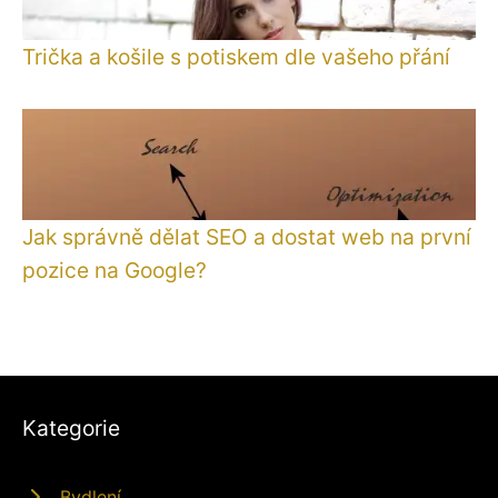
Trička a košile s potiskem dle vašeho přání
Jak správně dělat SEO a dostat web na první
pozice na Google?
Kategorie
Bydlení