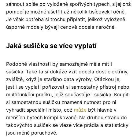
sáhnout spíše po vyloženě spořivých typech, s jejichž
pomocí je možné ušetřit až několik tisícovek ročně.
Je však potřeba si trochu připlatit, jelikož vyloženě
úsporné modely bývají cenově docela náročné.
Jaká sušička se více vyplatí
Podobné vlastnosti by samozřejmě měla mít i
sušička. Také ta si dokáže vzít docela dost elektřiny,
zvláště, když je staršího data výroby. Otázkou je,
jestli se vyplatí pořizovat si samostatný přístroj nebo
multifunkční pračku, jejíž součástí je i sušička. Koupit
si samostatnou sušičku znamená nutnost pro ni
vyhradit speciální místo, což
může
být hlavně v
menších bytech komplikované. Na druhou stranu do
takovýchto sušiček se vleze více prádla a statisticky
jsou méně poruchové.