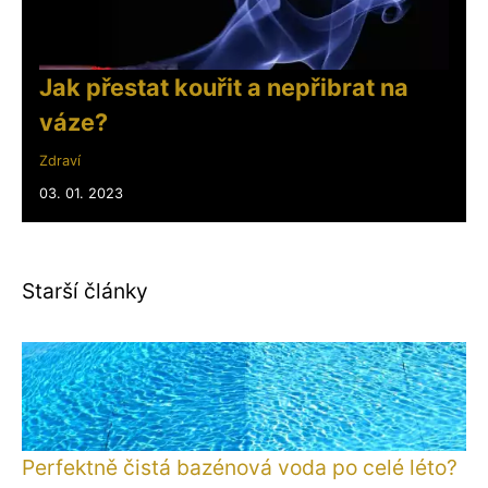
Jak přestat kouřit a nepřibrat na
váze?
Zdraví
03. 01. 2023
Starší články
Perfektně čistá bazénová voda po celé léto?