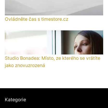
Ovládněte čas s timestore.cz
Studio Bonadea: Místo, ze kterého se vrátíte
jako znovuzrozená
Kategorie