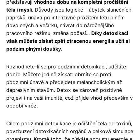
představují
vhodnou dobu na kompletní pročištění
těla i mysli
. Důvody jsou logické – úbytek slunečních
paprsků, únava po intenzivně prožitém létu plném
dovolených a večírků, návrat do náročnějšího
pracovního režimu, změna počasí...
Díky detoxikaci
však můžete získat zpět ztracenou energii a užít si
podzim plnými doušky.
Rozhodnete-li se pro podzimní detoxikaci, uděláte
dobře. Můžete jedině získat: obrníte se proti
podzimní únavě a předejdete melancholickým až
depresivním stavům. Detox se zároveň pozitivně
projeví i na vaší imunitě, což přijde vhod především v
období viróz.
Cílem podzimní detoxikace je očištění těla od toxinů,
povzbuzení detoxikačních orgánů a celková simulace
organismu. Kromě toho, že získáte spoustu energie a