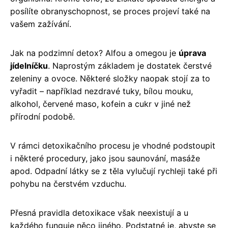
posílíte obranyschopnost, se proces projeví také na
vašem zažívání.
Jak na podzimní detox? Alfou a omegou je
úprava
jídelníčku
. Naprostým základem je dostatek čerstvé
zeleniny a ovoce. Některé složky naopak stojí za to
vyřadit – například nezdravé tuky, bílou mouku,
alkohol, červené maso, kofein a cukr v jiné než
přírodní podobě.
V rámci detoxikačního procesu je vhodné podstoupit
i některé procedury, jako jsou saunování, masáže
apod. Odpadní látky se z těla vylučují rychleji také při
pohybu na čerstvém vzduchu.
Přesná pravidla detoxikace však neexistují a u
každého funguje něco jiného. Podstatné je, abyste se