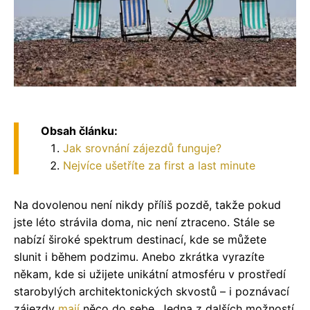
Obsah článku:
Jak srovnání zájezdů funguje?
Nejvíce ušetříte za first a last minute
Na dovolenou není nikdy příliš pozdě, takže pokud
jste léto strávila doma, nic není ztraceno. Stále se
nabízí široké spektrum destinací, kde se můžete
slunit i během podzimu. Anebo zkrátka vyrazíte
někam, kde si užijete unikátní atmosféru v prostředí
starobylých architektonických skvostů – i poznávací
zájezdy
mají
něco do sebe. Jedna z dalších možností