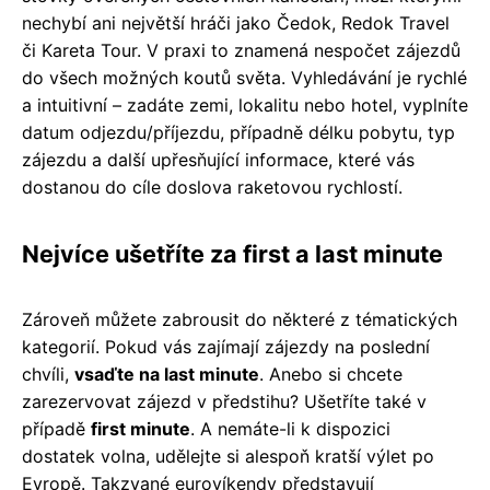
nechybí ani největší hráči jako Čedok, Redok Travel
či Kareta Tour. V praxi to znamená nespočet zájezdů
do všech možných koutů světa. Vyhledávání je rychlé
a intuitivní – zadáte zemi, lokalitu nebo hotel, vyplníte
datum odjezdu/příjezdu, případně délku pobytu, typ
zájezdu a další upřesňující informace, které vás
dostanou do cíle doslova raketovou rychlostí.
Nejvíce ušetříte za first a last minute
Zároveň můžete zabrousit do některé z tématických
kategorií. Pokud vás zajímají zájezdy na poslední
chvíli,
vsaďte na last minute
. Anebo si chcete
zarezervovat zájezd v předstihu? Ušetříte také v
případě
first minute
. A nemáte-li k dispozici
dostatek volna, udělejte si alespoň kratší výlet po
Evropě. Takzvané eurovíkendy představují