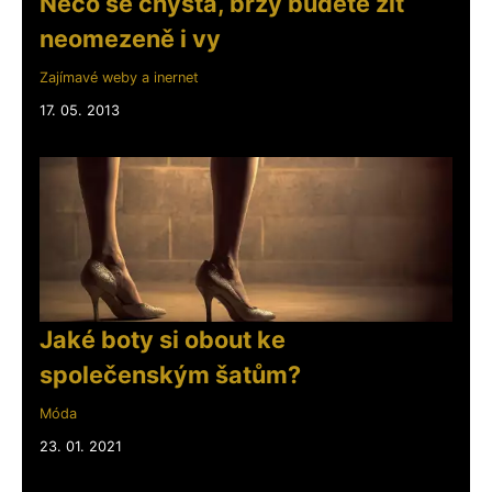
Něco se chystá, brzy budete žít
neomezeně i vy
Zajímavé weby a inernet
17. 05. 2013
Jaké boty si obout ke
společenským šatům?
Móda
23. 01. 2021