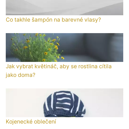
Co takhle šampón na barevné vlasy?
Jak vybrat květináč, aby se rostlina cítila
jako doma?
Kojenecké oblečení