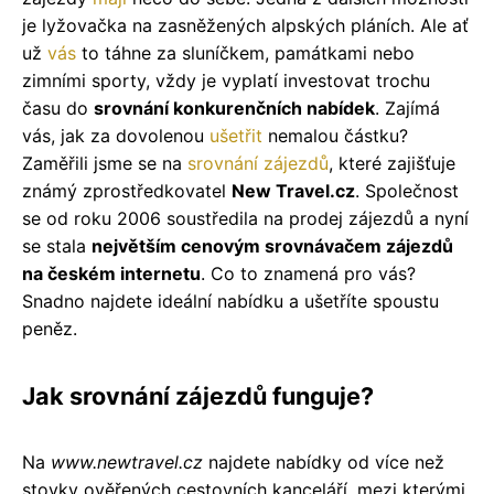
je lyžovačka na zasněžených alpských pláních. Ale ať
už
vás
to táhne za sluníčkem, památkami nebo
zimními sporty, vždy je vyplatí investovat trochu
času do
srovnání konkurenčních nabídek
. Zajímá
vás, jak za dovolenou
ušetřit
nemalou částku?
Zaměřili jsme se na
srovnání zájezdů
, které zajišťuje
známý zprostředkovatel
New Travel.cz
. Společnost
se od roku 2006 soustředila na prodej zájezdů a nyní
se stala
největším cenovým srovnávačem zájezdů
na českém internetu
. Co to znamená pro vás?
Snadno najdete ideální nabídku a ušetříte spoustu
peněz.
Jak srovnání zájezdů funguje?
Na
www.newtravel.cz
najdete nabídky od více než
stovky ověřených cestovních kanceláří, mezi kterými