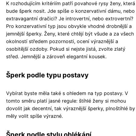
K rozhodujícím kritériím patří povahové rysy ženy, která
bude šperk nosit. Jde spíše o konzervativní dámu, nebo
extravagantní dračici? Je introvertní, nebo extrovertní?
Pro konzervativní typ jsou obvykle vhodné drobnější a
jemnější šperky. Ženy, které chtějí být všude a za všech
okolností středem pozornosti, ocení výraznější a
osobitější ozdoby. Pokud si nejste jistá, zvolte zlatý
střed. Jemnější a zároveň elegantní kousek.
Šperk podle typu postavy
Vybírat byste měla také s ohledem na typ postavy. V
tomto směru platí jasné regule: štíhlé ženy si mohou
dovolit jak decentní, tak výraznější šperky, plnoštíhlé by
měly volit spíše výrazné.
Šperk podle stylu oblékání