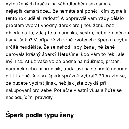
vytoužených hraček na sáhodlouhém seznamu a
nejlepší kamarádce... že nemáte ani ponětí, čím byste jí
tento rok udělali radost? A popravdě vám vždy dělalo
problém vybrat vhodný dárek pro jinou ženu, bez
ohledu na to, zda jde o maminku, sestru, nebo zmíněnou
kamarádku? V případě vhodně zvoleného šperku chybu
určitě neuděláte. Že se nehodí, aby žena jiné ženě
darovala krásný šperk? Netušíme, kdo vám to řekl, ale
mýlil se. Ať už vaše volba padne na náušnice, prsten,
náramek nebo náhrdelník, obdarovaná se určitě nebude
cítit trapně. Ale jak šperk správně vybrat? Připravte se,
že budete vybírat jinak, než jak jste zvyklá při
nakupování pro sebe. Potlačte vlastní vkus a řiďte se
následujícími pravidly.
Šperk podle typu ženy