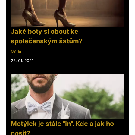
Jaké boty si obout ke
společenským šatům?
Móda
23. 01. 2021
Motýlek je stále "in". Kde a jak ho
nosit?