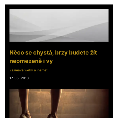
Něco se chystá, brzy budete žít
neomezeně i vy
Zajímavé weby a inernet
17. 05. 2013