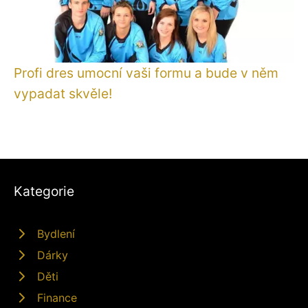
Profi dres umocní vaši formu a bude v něm
vypadat skvěle!
Kategorie
Bydlení
Dárky
Děti
Finance