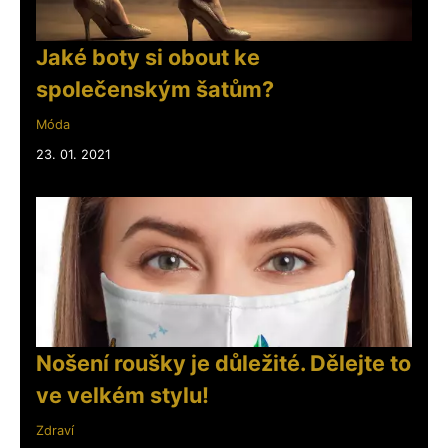
Jaké boty si obout ke
společenským šatům?
Móda
23. 01. 2021
Nošení roušky je důležité. Dělejte to
ve velkém stylu!
Zdraví