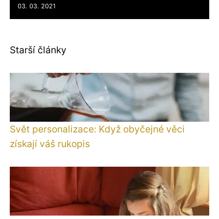
03. 03. 2021
Starší články
Svět personalizace: Když obyčejné věci
získají váš rukopis