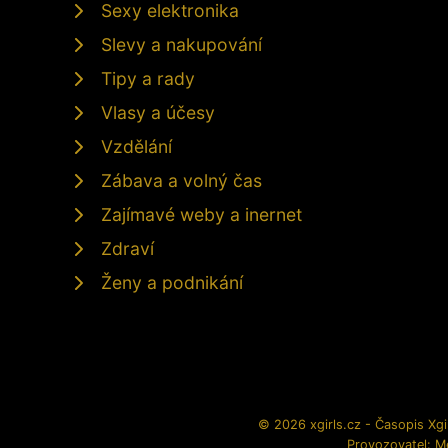
Sexy elektronika
Slevy a nakupování
Tipy a rady
Vlasy a účesy
Vzdělání
Zábava a volný čas
Zajímavé weby a inernet
Zdraví
Ženy a podnikání
© 2026 xgirls.cz - Časopis Xgir
Provozovatel: M