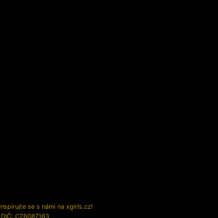
spirujte se s námi na xgirls.cz!
, DIČ: CZ6087183