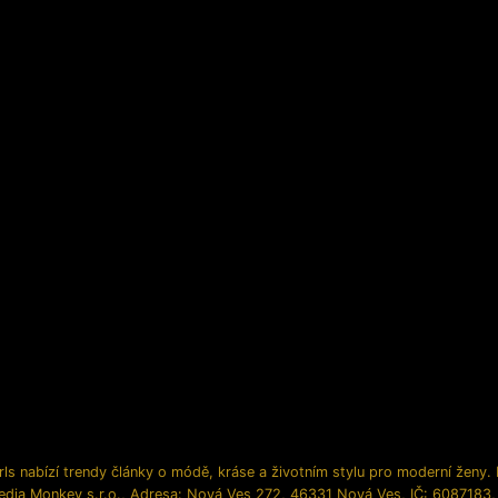
ls nabízí trendy články o módě, kráse a životním stylu pro moderní ženy. In
edia Monkey s.r.o., Adresa: Nová Ves 272, 46331 Nová Ves, IČ: 6087183