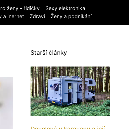
ro ženy - řidičky
Sexy elektronika
 a inernet
Zdraví
Ženy a podnikání
Starší články
Dovolená v karavanu a její