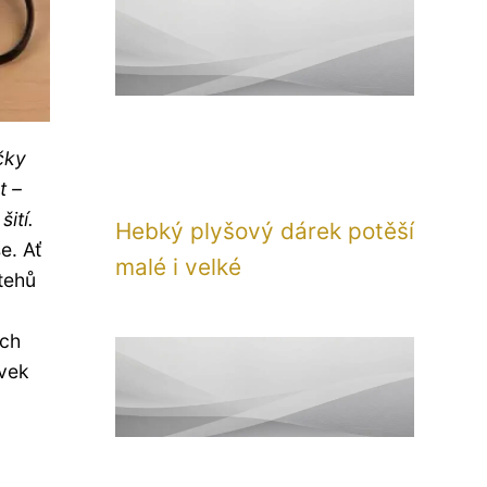
čky
t –
ití.
Hebký plyšový dárek potěší
e. Ať
malé i velké
tehů
ých
ívek