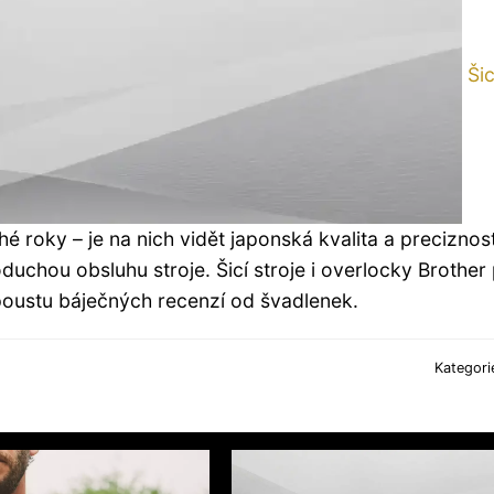
Šic
é roky – je na nich vidět japonská kvalita a preciznost
duchou obsluhu stroje. Šicí stroje i overlocky Brother 
poustu báječných recenzí od švadlenek.
Kategori