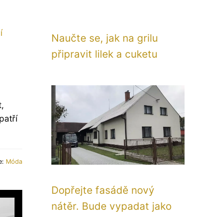
í
Naučte se, jak na grilu
připravit lilek a cuketu
,
patří
e:
Móda
Dopřejte fasádě nový
nátěr. Bude vypadat jako