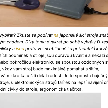
o vybírat? Zkuste se podívat
na
japonské šicí stroje zna
chým chodem. Díky tomu dvakrát po sobě vyhrály D-tes
iličky a
jsou
proto velmi oblíbené i u pořadatelů kurzů š
ších podmínek a stroje jsou opravdu kvalitní a nekazí s
j nebo pokročilou elektroniku se spoustou ozdobných s
, vždy vám stroj bude maximálně pomáhat s šitím,
vám zkrátka u šití dělat radost. Je to spousta báječn
je, u elektronických strojů talířek na lepší navíjení c
dní cívky do stroje, ergonomická tlačítka.