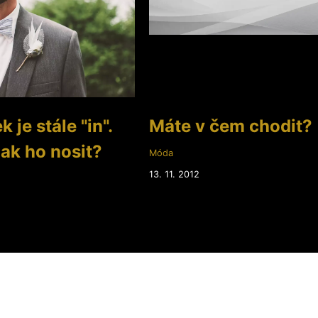
 je stále "in".
Máte v čem chodit?
jak ho nosit?
Móda
13. 11. 2012
2