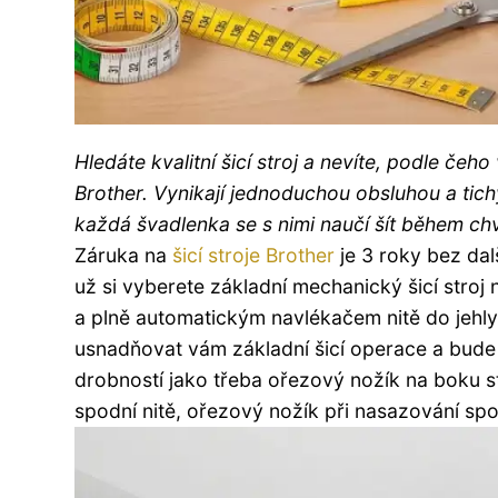
Hledáte kvalitní šicí stroj a nevíte, podle čeh
Brother. Vynikají jednoduchou obsluhou a ti
každá švadlenka se s nimi naučí šít během chv
Záruka na
šicí stroje Brother
je 3 roky bez dal
už si vyberete základní mechanický šicí stro
a plně automatickým navlékačem nitě do jehly
usnadňovat vám základní šicí operace a bude 
drobností jako třeba ořezový nožík na boku stro
spodní nitě, ořezový nožík při nasazování spo