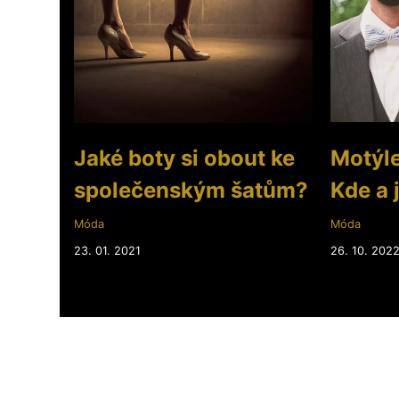
Jaké boty si obout ke
Motýlek
společenským šatům?
Kde a 
Móda
Móda
23. 01. 2021
26. 10. 202