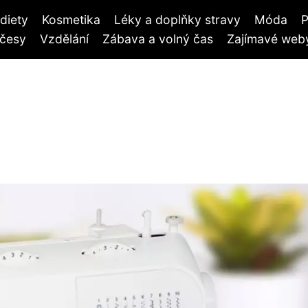
diety
Kosmetika
Léky a doplňky stravy
Móda
P
účesy
Vzdělání
Zábava a volný čas
Zajímavé weby