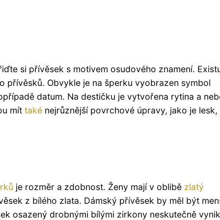
ořiďte si přívěsek s motivem osudového znamení. Exist
o přívěsků. Obvykle je na šperku vyobrazen symbol
opřípadě datum. Na destičku je vytvořena rytina a ne
ou mít
také
nejrůznější povrchové úpravy, jako je lesk,
rků
je rozměr a zdobnost. Ženy mají v oblibě
zlatý
ěsek z bílého zlata. Dámský přívěsek by měl být men
ěsek osazený drobnými bílými zirkony neskutečně vyni