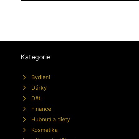
Kategorie
Bydlení
Dárky
Děti
Finance
Hubnutí a diety
Kosmetika