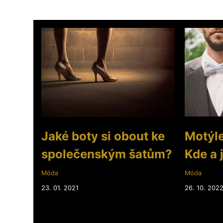
Jaké boty si obout ke
Motýlek
společenským šatům?
Kde a 
Móda
Móda
23. 01. 2021
26. 10. 202