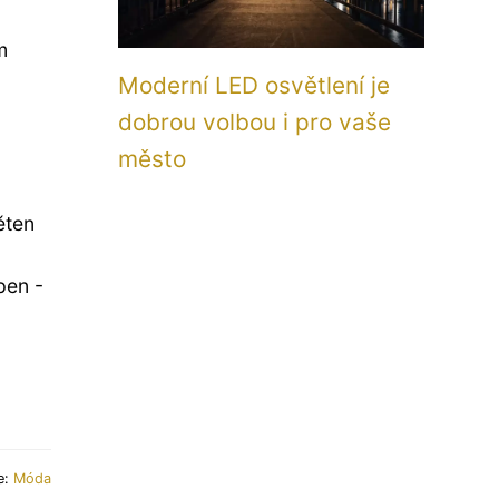
m
Moderní LED osvětlení je
dobrou volbou i pro vaše
město
ten
en -
es)
e:
Móda