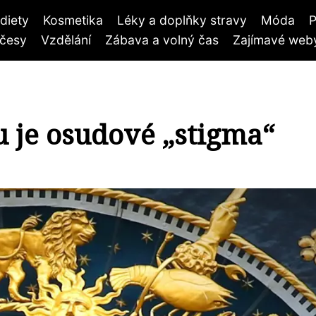
diety
Kosmetika
Léky a doplňky stravy
Móda
P
účesy
Vzdělání
Zábava a volný čas
Zajímavé weby
 je osudové „stigma“