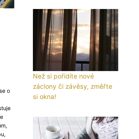
Než si pořídíte nové
záclony či závěsy, změřte
se o
si okna!
tuje
le
ům,
u,