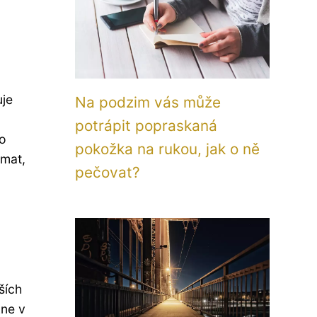
uje
Na podzim vás může
potrápit popraskaná
bo
pokožka na rukou, jak o ně
 mat,
pečovat?
ších
kne v