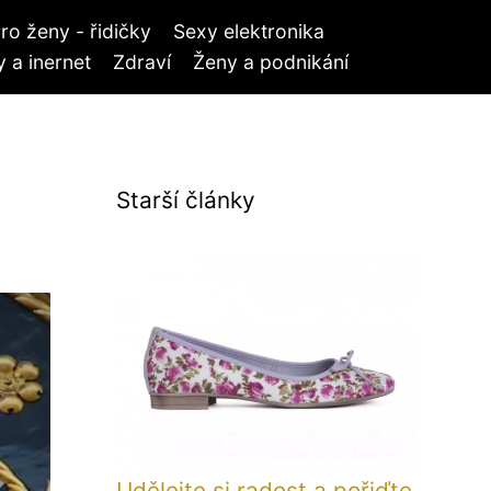
ro ženy - řidičky
Sexy elektronika
 a inernet
Zdraví
Ženy a podnikání
Starší články
Udělejte si radost a pořiďte