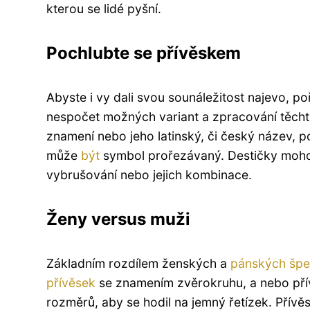
kterou se lidé pyšní.
Pochlubte se přívěskem
Abyste i vy dali svou sounáležitost najevo, p
nespočet možných variant a zpracování těcht
znamení nebo jeho latinský, či český název, p
může
být
symbol prořezávaný. Destičky moh
vybrušování nebo jejich kombinace.
Ženy versus muži
Základním rozdílem ženských a
pánských špe
přívěsek
se znamením zvěrokruhu, a nebo přív
rozměrů, aby se hodil na jemný řetízek. Přív