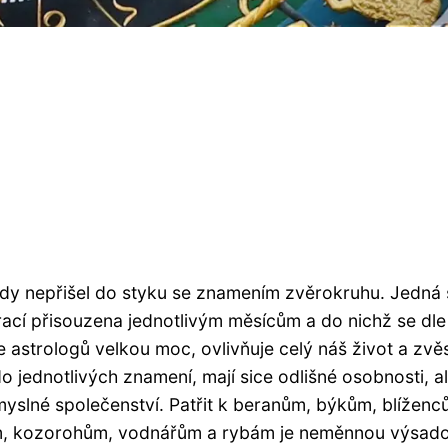
kdy nepřišel do styku se znamením zvěrokruhu. Jedná 
ací přisouzena jednotlivým měsícům a do nichž se dle
strologů velkou moc, ovlivňuje celý náš život a zvěs
o jednotlivých znamení, mají sice odlišné osobnosti, a
myslné společenství. Patřit k beranům, býkům, blíženc
ům, kozorohům, vodnářům a rybám je neměnnou výsado