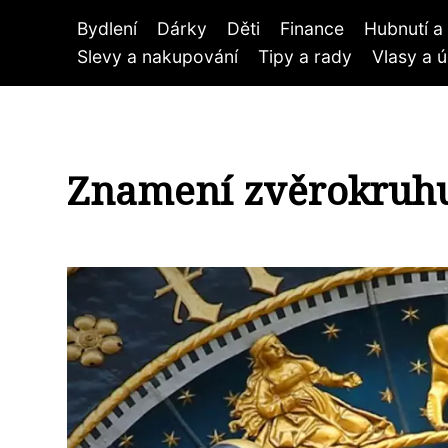
Bydlení
Dárky
Děti
Finance
Hubnutí a 
Slevy a nakupování
Tipy a rady
Vlasy a 
Znamení zvěrokruhu