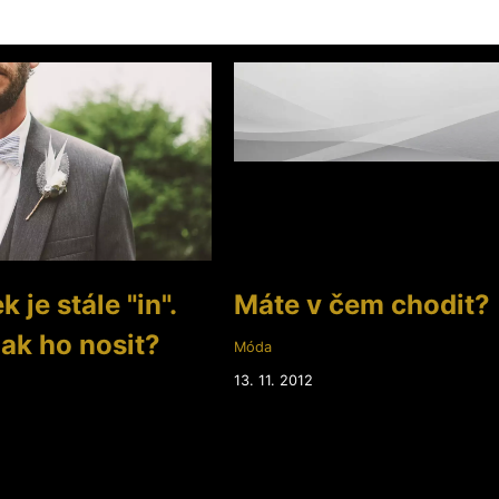
 je stále "in".
Máte v čem chodit?
jak ho nosit?
Móda
13. 11. 2012
2