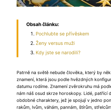
Obsah článku:
Pochlubte se přívěskem
Ženy versus muži
Kdy jste se narodili?
Patrně na světě nebude člověka, který by ně
znamení, která jsou podle hvězdných konfigur
datumu rodíme. Znamení zvěrokruhu má podle a
nám náš osud skrze horoskopy. Lidé, patřící d
obdobné charaktery, jež je spojují v jedno po
rakům, lvům, váhám, pannám, štírům, střelc