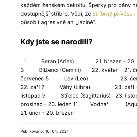
každém ženském dekoltu. Šperky pro pány ne
dostupnější stříbro. Vědí, že
stříbrný přívěsek
působit agresivně ani „lacině“.
Kdy jste se narodili?
1 Beran (Aries) 21. březen - 20. 
3 Blíženci (Gemini) 22. květen - 21
červenec 5 Lev (Leo) 23. červene
22. září 7 Váhy (Libra) 23. září - 2
listopad 9 Střelec (Sagittarius) 23. list
prosinec - 20. leden 11 Vodnář (Aqu
21. únor - 20. březen
Publikováno: 10. 04. 2021