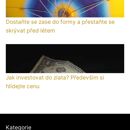
Dostaňte se zase do formy a přestaňte se
skrývat před létem
Jak investovat do zlata? Především si
hlídejte cenu
Kategorie