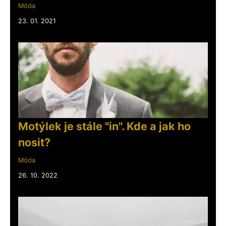
Móda
23. 01. 2021
Motýlek je stále "in". Kde a jak ho
nosit?
Móda
26. 10. 2022