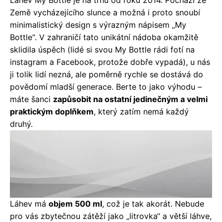
Láhev My Bottle je na trhu od roku 2014. Pochází ze
Země vycházejícího slunce a možná i proto snoubí
minimalistický design s výrazným nápisem „My
Bottle“. V zahraničí tato unikátní nádoba okamžitě
sklidila úspěch (lidé si svou My Bottle rádi fotí na
instagram a Facebook, protože dobře vypadá), u nás
ji tolik lidí nezná, ale poměrně rychle se dostává do
povědomí mladší generace. Berte to jako výhodu –
máte šanci
zapůsobit na ostatní jedinečným a velmi
praktickým doplňkem
, který zatím nemá každý
druhý.
Láhev má
objem 500 ml
, což je tak akorát. Nebude
pro vás zbytečnou zátěží jako „litrovka“ a větší láhve,