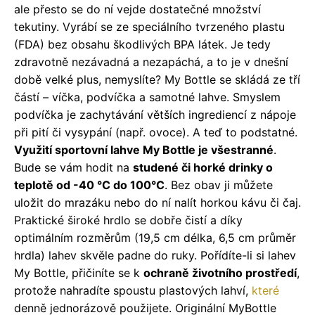
ale přesto se do ní vejde dostatečné množství
tekutiny. Vyrábí se ze speciálního tvrzeného plastu
(FDA) bez obsahu škodlivých BPA látek. Je tedy
zdravotně nezávadná a nezapáchá, a to je v dnešní
době velké plus, nemyslíte? My Bottle se skládá ze tří
částí – víčka, podvíčka a samotné lahve. Smyslem
podvíčka je zachytávání větších ingrediencí z nápoje
při pití či vysypání (např. ovoce). A teď to podstatné.
Využití sportovní lahve My Bottle je všestranné
.
Bude se vám hodit na
studené či horké drinky o
teplotě od -40 °C do 100°C
. Bez obav ji můžete
uložit do mrazáku nebo do ní nalít horkou kávu či čaj.
Praktické široké hrdlo se dobře čistí a díky
optimálním rozměrům (19,5 cm délka, 6,5 cm průměr
hrdla) lahev skvěle padne do ruky. Pořídíte-li si lahev
My Bottle, přičiníte se k
ochraně životního prostředí
,
protože nahradíte spoustu plastových lahví,
které
denně jednorázově použijete. Originální MyBottle