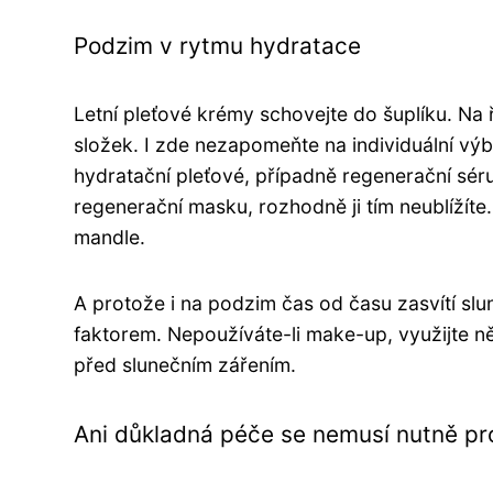
Podzim v rytmu hydratace
Letní pleťové krémy schovejte do šuplíku. Na 
složek. I zde nezapomeňte na individuální výbě
hydratační pleťové, případně regenerační séru
regenerační masku, rozhodně ji tím neublížíte. 
mandle.
A protože i na podzim čas od času zasvítí s
faktorem. Nepoužíváte-li make-up, využijte n
před slunečním zářením.
Ani důkladná péče se nemusí nutně pr