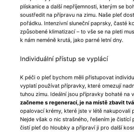
plískanice a další nepříjemnosti, kterým se
soustředit na přípravu na zimu. Naše pleť dos
pořádku. Intenzivní sluneční paprsky, časté 
způsobené klimatizací – to vše se na pleti mu
k nám neméně krutá, jako parné letní dny.
Individuální přístup se vyplácí
K péči o pleť bychom měli přistupovat individ
vyplatí používat přípravky, které omezují n
tuhou zimu. Ideální jsou přípravky bohaté na v
začneme s regenerací, je na místě zbavit tvá
opalovací krémy, které jste v létě nakupovali 
Nejde však o nic strašného, řešením je čistící
čistí pleť do hloubky a připraví ji pro další ko