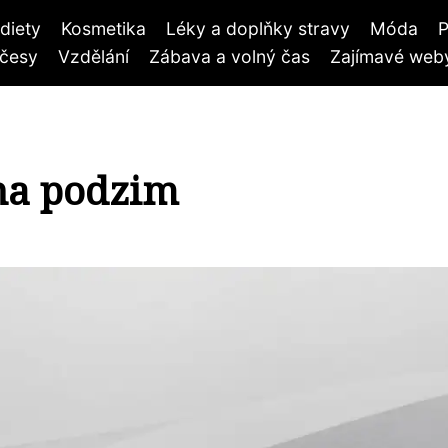
diety
Kosmetika
Léky a doplňky stravy
Móda
P
účesy
Vzdělání
Zábava a volný čas
Zajímavé weby
 na podzim