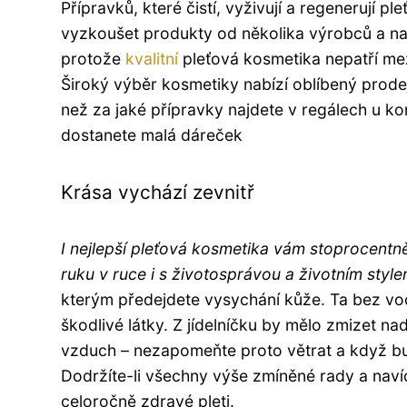
Přípravků, které čistí, vyživují a regenerují p
vyzkoušet produkty od několika výrobců a najít
protože
kvalitní
pleťová kosmetika nepatří mez
Široký výběr kosmetiky nabízí oblíbený prodej
než za jaké přípravky najdete v regálech u k
dostanete malá dáreček
Krása vychází zevnitř
I nejlepší pleťová kosmetika vám stoprocentně
ruku v ruce i s životosprávou a životním style
kterým předejdete vysychání kůže. Ta bez vo
škodlivé látky. Z jídelníčku by mělo zmizet na
vzduch – nezapomeňte proto větrat a když bud
Dodržíte-li všechny výše zmíněné rady a navíc
celoročně zdravé pleti.