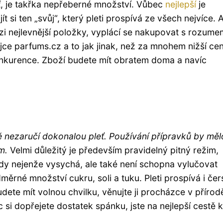
leť, je takřka nepřeberné množství. Vůbec
nejlepší
je
 si ten „svůj“, který pleti prospívá ze všech nejvíce. 
i nejlevnější položky, vyplácí se nakupovat s rozume
ce parfums.cz a to jak jinak, než za mnohem nižší cen
onkurence. Zboží budete mít obratem doma a navíc
 nezaručí dokonalou pleť. Používání přípravků by mělo
m.
Velmi důležitý je především pravidelný pitný režim,
dy nejenže vysychá, ale také není schopna vylučovat
dměrné množství cukru, soli a tuku. Pleti prospívá i čer
ete mít volnou chvilku, věnujte ji procházce v přírod
 si dopřejete dostatek spánku, jste na nejlepší cestě k