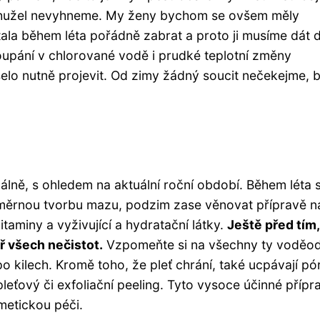
 bohužel nevyhneme. My ženy bychom se ovšem měly
tala během léta pořádně zabrat a proto ji musíme dát 
koupání v chlorované vodě i prudké teplotní změny
selo nutně projevit. Od zimy žádný soucit nečekejme, 
uálně, s ohledem na aktuální roční období. Během léta 
adměrnou tvorbu mazu, podzim zase věnovat přípravě n
itaminy a vyživující a hydratační látky.
Ještě před tím
ř všech nečistot.
Vzpomeňte si na všechny ty voděo
po kilech. Kromě toho, že pleť chrání, také ucpávají pó
 pleťový či exfoliační peeling. Tyto vysoce účinné přípr
smetickou péči.