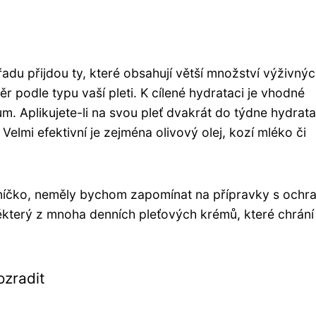
řadu přijdou ty, které obsahují větší množství výživný
r podle typu vaší pleti. K cílené hydrataci je vhodné
m. Aplikujete-li na svou pleť dvakrát do týdne hydrata
Velmi efektivní je zejména olivový olej, kozí mléko či
luníčko, neměly bychom zapomínat na přípravky s och
ěkterý z mnoha denních pleťových krémů, které chrání 
ozradit