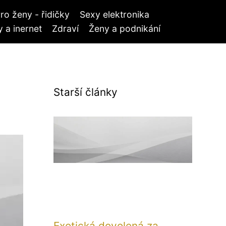
ro ženy - řidičky
Sexy elektronika
 a inernet
Zdraví
Ženy a podnikání
Starší články
Exotická dovolená za