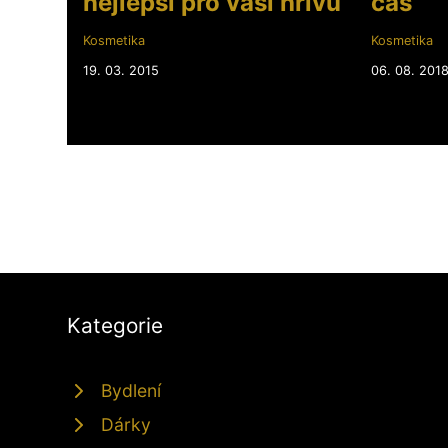
nejlepší pro vaši hřívu
čas
Kosmetika
Kosmetika
19. 03. 2015
06. 08. 201
Kategorie
Bydlení
Dárky