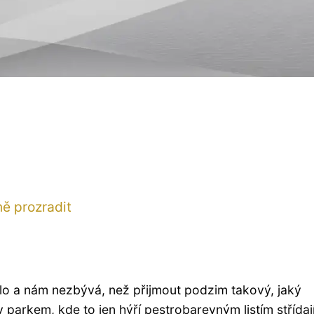
ě prozradit
nilo a nám nezbývá, než přijmout podzim takový, jaký
arkem, kde to jen hýří pestrobarevným listím střídaj