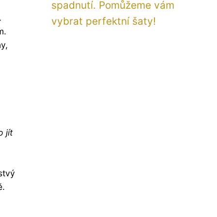
spadnutí. Pomůžeme vám
A
vybrat perfektní šaty!
m.
y,
 jít
stvý
ě.