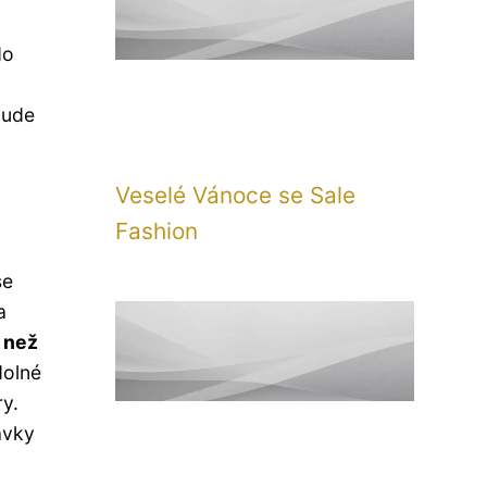
do
bude
Veselé Vánoce se Sale
Fashion
se
a
, než
dolné
ry.
avky