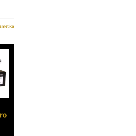
smetika
ro