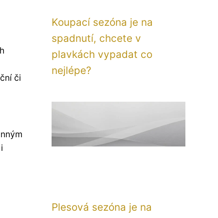
Koupací sezóna je na
spadnutí, chcete v
ch
plavkách vypadat co
nejlépe?
ční či
ranným
i
Plesová sezóna je na